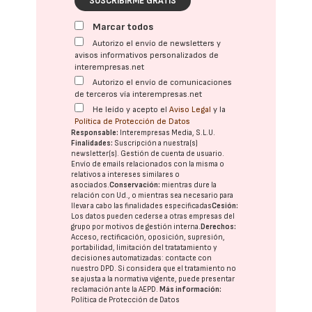
SUSCRIBIRME GRATIS
Marcar todos
Autorizo el envío de newsletters y
avisos informativos personalizados de
interempresas.net
Autorizo el envío de comunicaciones
de terceros vía interempresas.net
He leído y acepto el
Aviso Legal
y la
Política de Protección de Datos
Responsable:
Interempresas Media, S.L.U.
Finalidades:
Suscripción a nuestra(s)
newsletter(s). Gestión de cuenta de usuario.
Envío de emails relacionados con la misma o
relativos a intereses similares o
asociados.
Conservación:
mientras dure la
relación con Ud., o mientras sea necesario para
llevar a cabo las finalidades especificadas
Cesión:
Los datos pueden cederse a otras
empresas del
grupo
por motivos de gestión interna.
Derechos:
Acceso, rectificación, oposición, supresión,
portabilidad, limitación del tratatamiento y
decisiones automatizadas:
contacte con
nuestro DPD
. Si considera que el tratamiento no
se ajusta a la normativa vigente, puede presentar
reclamación ante la
AEPD
.
Más información:
Política de Protección de Datos