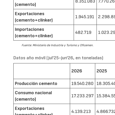
8.351.083
7.770.2
(cemento)
Exportaciones
1.945.191
2.298.8
(cemento+clínker)
Importaciones
482.719
1.023.2
(cemento+clínker)
Fuente: Ministerio de Industria y Turismo y Oficemen.
Datos año móvil (jul'25-jun'26, en toneladas)
2026
2025
Producción cemento
19.540.280
18.305.4
Consumo nacional
17.233.297
15.384.5
(cemento)
Exportaciones
4.139.213
4.866.73
(cemento+clínker)