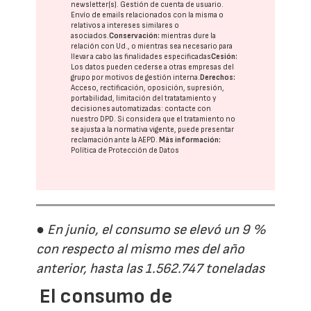
newsletter(s). Gestión de cuenta de usuario.
Envío de emails relacionados con la misma o
relativos a intereses similares o
asociados.
Conservación:
mientras dure la
relación con Ud., o mientras sea necesario para
llevar a cabo las finalidades especificadas
Cesión:
Los datos pueden cederse a otras
empresas del
grupo
por motivos de gestión interna.
Derechos:
Acceso, rectificación, oposición, supresión,
portabilidad, limitación del tratatamiento y
decisiones automatizadas:
contacte con
nuestro DPD
. Si considera que el tratamiento no
se ajusta a la normativa vigente, puede presentar
reclamación ante la
AEPD
.
Más información:
Política de Protección de Datos
● En junio, el consumo se elevó un 9 %
con respecto al mismo mes del año
anterior, hasta las 1.562.747 toneladas
El consumo de