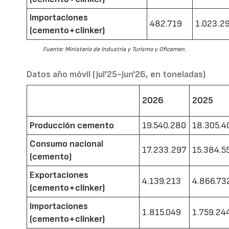
Importaciones
482.719
1.023.2
(cemento+clínker)
Fuente: Ministerio de Industria y Turismo y Oficemen.
Datos año móvil (jul'25-jun'26, en toneladas)
2026
2025
Producción cemento
19.540.280
18.305.4
Consumo nacional
17.233.297
15.384.5
(cemento)
Exportaciones
4.139.213
4.866.73
(cemento+clínker)
Importaciones
1.815.049
1.759.24
(cemento+clínker)