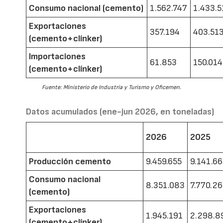
Consumo nacional (cemento)
1.562.747
1.433.5
Exportaciones
357.194
403.51
(cemento+clínker)
Importaciones
61.853
150.014
(cemento+clínker)
Fuente: Ministerio de Industria y Turismo y Oficemen.
Datos acumulados (ene-jun 2026, en toneladas)
2026
2025
Producción cemento
9.459.655
9.141.6
Consumo nacional
8.351.083
7.770.2
(cemento)
Exportaciones
1.945.191
2.298.8
(cemento+clínker)