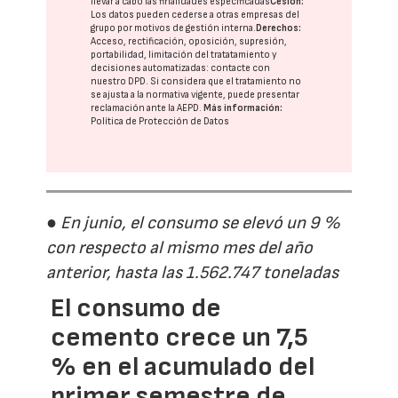
llevar a cabo las finalidades especificadas
Cesión:
Los datos pueden cederse a otras
empresas del
grupo
por motivos de gestión interna.
Derechos:
Acceso, rectificación, oposición, supresión,
portabilidad, limitación del tratatamiento y
decisiones automatizadas:
contacte con
nuestro DPD
. Si considera que el tratamiento no
se ajusta a la normativa vigente, puede presentar
reclamación ante la
AEPD
.
Más información:
Política de Protección de Datos
● En junio, el consumo se elevó un 9 %
con respecto al mismo mes del año
anterior, hasta las 1.562.747 toneladas
El consumo de
cemento crece un 7,5
% en el acumulado del
primer semestre de