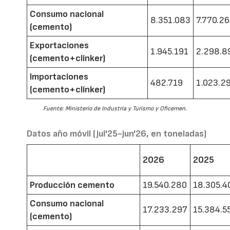
Consumo nacional
8.351.083
7.770.2
(cemento)
Exportaciones
1.945.191
2.298.8
(cemento+clínker)
Importaciones
482.719
1.023.2
(cemento+clínker)
Fuente: Ministerio de Industria y Turismo y Oficemen.
Datos año móvil (jul'25-jun'26, en toneladas)
2026
2025
Producción cemento
19.540.280
18.305.4
Consumo nacional
17.233.297
15.384.5
(cemento)