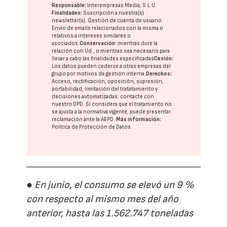
Responsable:
Interempresas Media, S.L.U.
Finalidades:
Suscripción a nuestra(s)
newsletter(s). Gestión de cuenta de usuario.
Envío de emails relacionados con la misma o
relativos a intereses similares o
asociados.
Conservación:
mientras dure la
relación con Ud., o mientras sea necesario para
llevar a cabo las finalidades especificadas
Cesión:
Los datos pueden cederse a otras
empresas del
grupo
por motivos de gestión interna.
Derechos:
Acceso, rectificación, oposición, supresión,
portabilidad, limitación del tratatamiento y
decisiones automatizadas:
contacte con
nuestro DPD
. Si considera que el tratamiento no
se ajusta a la normativa vigente, puede presentar
reclamación ante la
AEPD
.
Más información:
Política de Protección de Datos
● En junio, el consumo se elevó un 9 %
con respecto al mismo mes del año
anterior, hasta las 1.562.747 toneladas