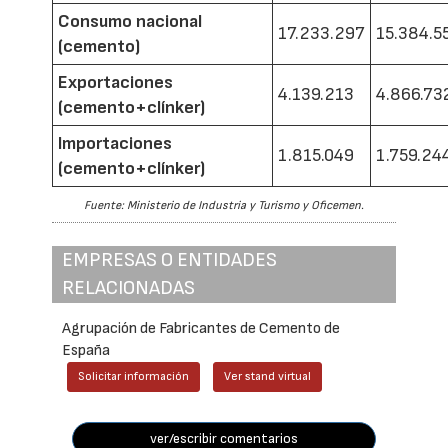
Consumo nacional
17.233.297
15.384.5
(cemento)
Exportaciones
4.139.213
4.866.73
(cemento+clínker)
Importaciones
1.815.049
1.759.24
(cemento+clínker)
Fuente: Ministerio de Industria y Turismo y Oficemen.
EMPRESAS O ENTIDADES
RELACIONADAS
Agrupación de Fabricantes de Cemento de
España
Solicitar información
Ver stand virtual
ver/escribir comentarios