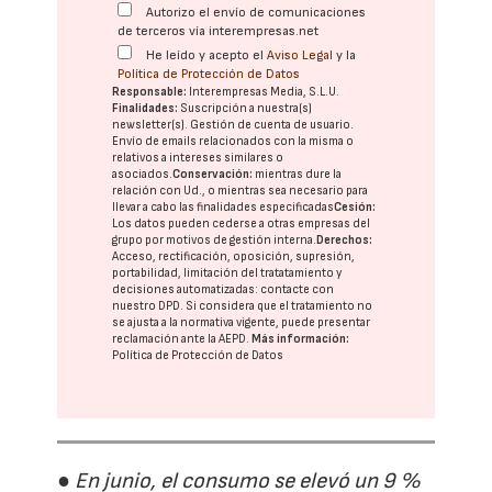
Autorizo el envío de comunicaciones
de terceros vía interempresas.net
He leído y acepto el
Aviso Legal
y la
Política de Protección de Datos
Responsable:
Interempresas Media, S.L.U.
Finalidades:
Suscripción a nuestra(s)
newsletter(s). Gestión de cuenta de usuario.
Envío de emails relacionados con la misma o
relativos a intereses similares o
asociados.
Conservación:
mientras dure la
relación con Ud., o mientras sea necesario para
llevar a cabo las finalidades especificadas
Cesión:
Los datos pueden cederse a otras
empresas del
grupo
por motivos de gestión interna.
Derechos:
Acceso, rectificación, oposición, supresión,
portabilidad, limitación del tratatamiento y
decisiones automatizadas:
contacte con
nuestro DPD
. Si considera que el tratamiento no
se ajusta a la normativa vigente, puede presentar
reclamación ante la
AEPD
.
Más información:
Política de Protección de Datos
● En junio, el consumo se elevó un 9 %