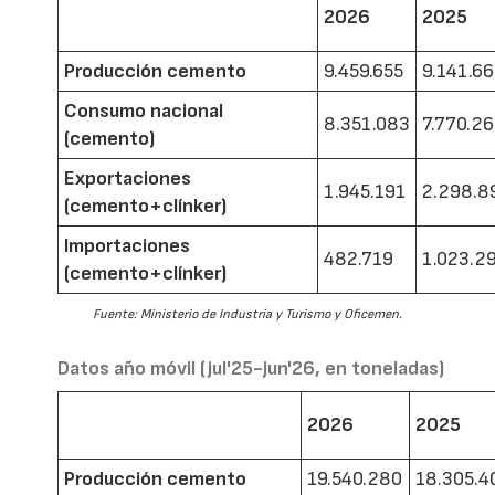
2026
2025
Producción cemento
9.459.655
9.141.6
Consumo nacional
8.351.083
7.770.2
(cemento)
Exportaciones
1.945.191
2.298.8
(cemento+clínker)
Importaciones
482.719
1.023.2
(cemento+clínker)
Fuente: Ministerio de Industria y Turismo y Oficemen.
Datos año móvil (jul'25-jun'26, en toneladas)
2026
2025
Producción cemento
19.540.280
18.305.4