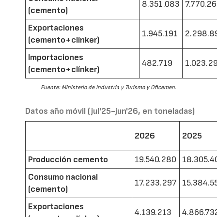
8.351.083
7.770.2
(cemento)
Exportaciones
1.945.191
2.298.8
(cemento+clínker)
Importaciones
482.719
1.023.2
(cemento+clínker)
Fuente: Ministerio de Industria y Turismo y Oficemen.
Datos año móvil (jul'25-jun'26, en toneladas)
2026
2025
Producción cemento
19.540.280
18.305.4
Consumo nacional
17.233.297
15.384.5
(cemento)
Exportaciones
4.139.213
4.866.73