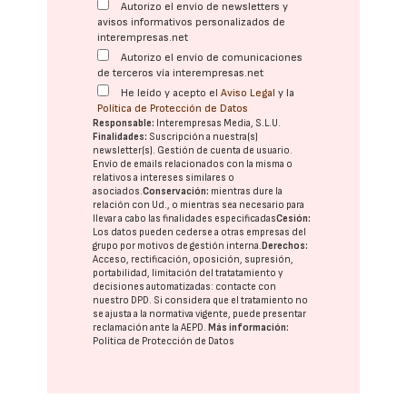
Autorizo el envío de newsletters y
avisos informativos personalizados de
interempresas.net
Autorizo el envío de comunicaciones
de terceros vía interempresas.net
He leído y acepto el
Aviso Legal
y la
Política de Protección de Datos
Responsable:
Interempresas Media, S.L.U.
Finalidades:
Suscripción a nuestra(s)
newsletter(s). Gestión de cuenta de usuario.
Envío de emails relacionados con la misma o
relativos a intereses similares o
asociados.
Conservación:
mientras dure la
relación con Ud., o mientras sea necesario para
llevar a cabo las finalidades especificadas
Cesión:
Los datos pueden cederse a otras
empresas del
grupo
por motivos de gestión interna.
Derechos:
Acceso, rectificación, oposición, supresión,
portabilidad, limitación del tratatamiento y
decisiones automatizadas:
contacte con
nuestro DPD
. Si considera que el tratamiento no
se ajusta a la normativa vigente, puede presentar
reclamación ante la
AEPD
.
Más información:
Política de Protección de Datos