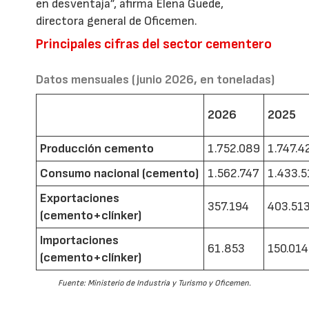
en desventaja”, afirma Elena Guede,
directora general de Oficemen.
Principales cifras del sector cementero
Datos mensuales (junio 2026, en toneladas)
2026
2025
Producción cemento
1.752.089
1.747.4
Consumo nacional (cemento)
1.562.747
1.433.5
Exportaciones
357.194
403.51
(cemento+clínker)
Importaciones
61.853
150.014
(cemento+clínker)
Fuente: Ministerio de Industria y Turismo y Oficemen.