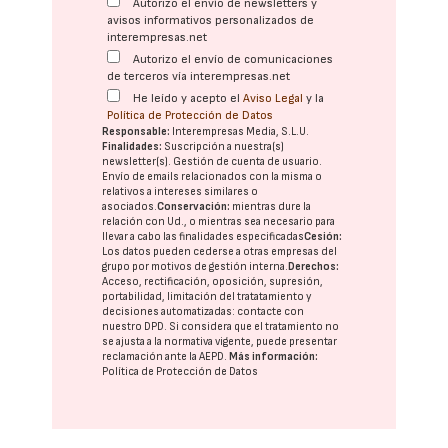
Autorizo el envío de newsletters y
avisos informativos personalizados de
interempresas.net
Autorizo el envío de comunicaciones
de terceros vía interempresas.net
He leído y acepto el
Aviso Legal
y la
Política de Protección de Datos
Responsable:
Interempresas Media, S.L.U.
Finalidades:
Suscripción a nuestra(s)
newsletter(s). Gestión de cuenta de usuario.
Envío de emails relacionados con la misma o
relativos a intereses similares o
asociados.
Conservación:
mientras dure la
relación con Ud., o mientras sea necesario para
llevar a cabo las finalidades especificadas
Cesión:
Los datos pueden cederse a otras
empresas del
grupo
por motivos de gestión interna.
Derechos:
Acceso, rectificación, oposición, supresión,
portabilidad, limitación del tratatamiento y
decisiones automatizadas:
contacte con
nuestro DPD
. Si considera que el tratamiento no
se ajusta a la normativa vigente, puede presentar
reclamación ante la
AEPD
.
Más información:
Política de Protección de Datos