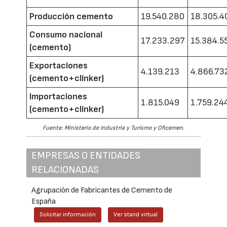
Producción cemento
19.540.280
18.305.4
Consumo nacional
17.233.297
15.384.5
(cemento)
Exportaciones
4.139.213
4.866.73
(cemento+clínker)
Importaciones
1.815.049
1.759.24
(cemento+clínker)
Fuente: Ministerio de Industria y Turismo y Oficemen.
EMPRESAS O ENTIDADES
RELACIONADAS
Agrupación de Fabricantes de Cemento de
España
Solicitar información
Ver stand virtual