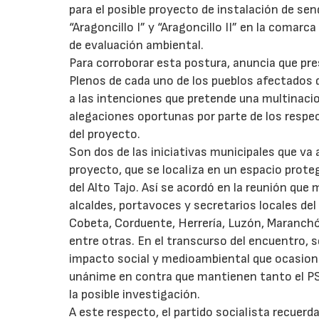
para el posible proyecto de instalación de s
“Aragoncillo I” y “Aragoncillo II” en la comarc
de evaluación ambiental.
Para corroborar esta postura, anuncia que pr
Plenos de cada uno de los pueblos afectados d
a las intenciones que pretende una multinaci
alegaciones oportunas por parte de los respe
del proyecto.
Son dos de las iniciativas municipales que va 
proyecto, que se localiza en un espacio prote
del Alto Tajo. Así se acordó en la reunión qu
alcaldes, portavoces y secretarios locales del
Cobeta, Corduente, Herrería, Luzón, Maranchón
entre otras. En el transcurso del encuentro, 
impacto social y medioambiental que ocasiona
unánime en contra que mantienen tanto el PS
la posible investigación.
A este respecto, el partido socialista recuer