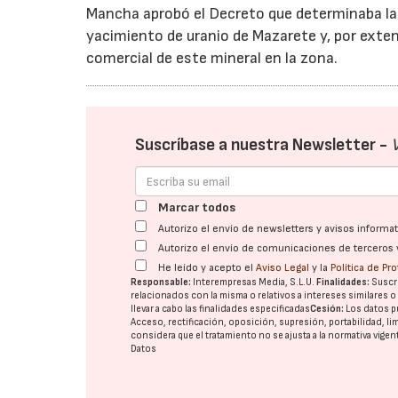
Mancha aprobó el Decreto que determinaba la “
yacimiento de uranio de Mazarete y, por extens
comercial de este mineral en la zona.
Suscríbase a nuestra Newsletter -
Marcar todos
Autorizo el envío de newsletters y avisos inform
Autorizo el envío de comunicaciones de terceros 
He leído y acepto el
Aviso Legal
y la
Política de Pr
Responsable:
Interempresas Media, S.L.U.
Finalidades:
Suscri
relacionados con la misma o relativos a intereses similares 
llevar a cabo las finalidades especificadas
Cesión:
Los datos p
Acceso, rectificación, oposición, supresión, portabilidad, l
considera que el tratamiento no se ajusta a la normativa vige
Datos