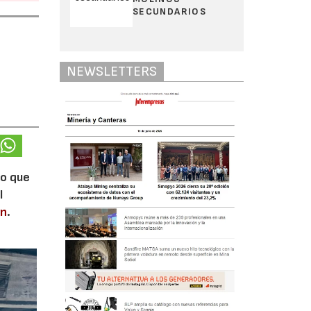
SECUNDARIOS
NEWSLETTERS
lo que
l
en
.