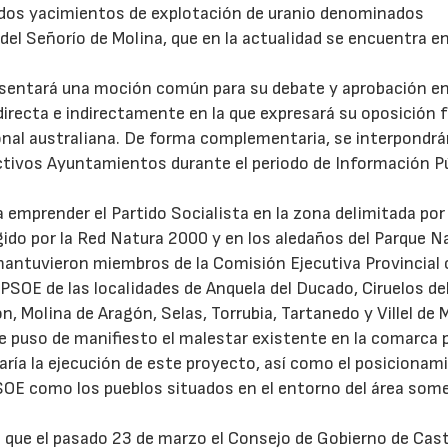
endos yacimientos de explotación de uranio denominados
a del Señorío de Molina, que en la actualidad se encuentra e
esentará una moción común para su debate y aprobación en
irecta e indirectamente en la que expresará su oposición 
onal australiana. De forma complementaria, se interpondrá
ctivos Ayuntamientos durante el periodo de Información P
a emprender el Partido Socialista en la zona delimitada por
gido por la Red Natura 2000 y en los aledaños del Parque N
e mantuvieron miembros de la Comisión Ejecutiva Provincial
 PSOE de las localidades de Anquela del Ducado, Ciruelos del
, Molina de Aragón, Selas, Torrubia, Tartanedo y Villel de 
se puso de manifiesto el malestar existente en la comarca p
ría la ejecución de este proyecto, así como el posicionam
OE como los pueblos situados en el entorno del área some
da que el pasado 23 de marzo el Consejo de Gobierno de Cast