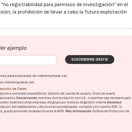
no registrabilidad para permisos de investigación” en el
ión, la prohibición de llevar a cabo la futura explotación
Ver ejemplo
SUSCRIBIRME GRATIS
ativos personalizados de interempresas.net
vía interempresas.net
otección de Datos
pción a nuestra(s) newsletter(s). Gestión de cuenta de usuario. Envío de emails
o asociados.
Conservación:
mientras dure la relación con Ud., o mientras sea necesario para
ueden cederse a otras
empresas del grupo
por motivos de gestión interna.
Derechos:
imitación del tratatamiento y decisiones automatizadas:
contacte con nuestro DPD
. Si
nte, puede presentar reclamación ante la
AEPD
.
Más información:
Política de Protección de