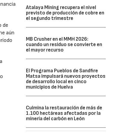
anancia
Atalaya Mining recupera el nivel
previsto de producción de cobre en
el segundo trimestre
o de
ne aún
MB Crusher en el MMH 2026:
eríodo
cuando un residuo se convierte en
el mayor recurso
da
El Programa Pueblos de Sandfire
Matsa impulsará nuevos proyectos
do
de desarrollo local en cinco
municipios de Huelva
Culmina la restauración de más de
1.100 hectáreas afectadas por la
minería del carbón en León