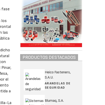
n fase
 los
frontal
n las
ública
 dicho
atural
PRODUCTOS DESTACADOS
 con
 Pinar,
Heico Fasteners,
Mesa,
S.A.U.
or el
ARANDELAS DE
iento
SEGURIDAD
tida a
Blumaq, S.A.
illa-La