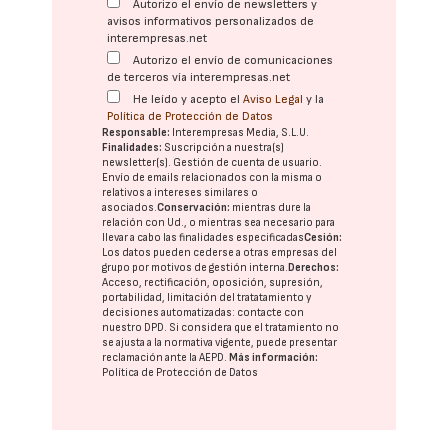
Autorizo el envío de newsletters y
avisos informativos personalizados de
interempresas.net
Autorizo el envío de comunicaciones
de terceros vía interempresas.net
He leído y acepto el
Aviso Legal
y la
Política de Protección de Datos
Responsable:
Interempresas Media, S.L.U.
Finalidades:
Suscripción a nuestra(s)
newsletter(s). Gestión de cuenta de usuario.
Envío de emails relacionados con la misma o
relativos a intereses similares o
asociados.
Conservación:
mientras dure la
relación con Ud., o mientras sea necesario para
llevar a cabo las finalidades especificadas
Cesión:
Los datos pueden cederse a otras
empresas del
grupo
por motivos de gestión interna.
Derechos:
Acceso, rectificación, oposición, supresión,
portabilidad, limitación del tratatamiento y
decisiones automatizadas:
contacte con
nuestro DPD
. Si considera que el tratamiento no
se ajusta a la normativa vigente, puede presentar
reclamación ante la
AEPD
.
Más información:
Política de Protección de Datos