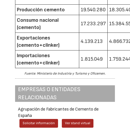
Producción cemento
19.540.280
18.305.4
Consumo nacional
17.233.297
15.384.5
(cemento)
Exportaciones
4.139.213
4.866.73
(cemento+clínker)
Importaciones
1.815.049
1.759.24
(cemento+clínker)
Fuente: Ministerio de Industria y Turismo y Oficemen.
EMPRESAS O ENTIDADES
RELACIONADAS
Agrupación de Fabricantes de Cemento de
España
Solicitar información
Ver stand virtual