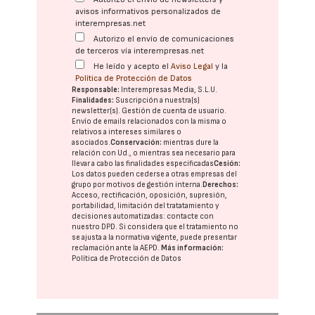
avisos informativos personalizados de
interempresas.net
Autorizo el envío de comunicaciones
de terceros vía interempresas.net
He leído y acepto el
Aviso Legal
y la
Política de Protección de Datos
Responsable:
Interempresas Media, S.L.U.
Finalidades:
Suscripción a nuestra(s)
newsletter(s). Gestión de cuenta de usuario.
Envío de emails relacionados con la misma o
relativos a intereses similares o
asociados.
Conservación:
mientras dure la
relación con Ud., o mientras sea necesario para
llevar a cabo las finalidades especificadas
Cesión:
Los datos pueden cederse a otras
empresas del
grupo
por motivos de gestión interna.
Derechos:
Acceso, rectificación, oposición, supresión,
portabilidad, limitación del tratatamiento y
decisiones automatizadas:
contacte con
nuestro DPD
. Si considera que el tratamiento no
se ajusta a la normativa vigente, puede presentar
reclamación ante la
AEPD
.
Más información:
Política de Protección de Datos