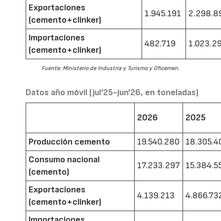
Exportaciones
1.945.191
2.298.8
(cemento+clínker)
Importaciones
482.719
1.023.2
(cemento+clínker)
Fuente: Ministerio de Industria y Turismo y Oficemen.
Datos año móvil (jul'25-jun'26, en toneladas)
2026
2025
Producción cemento
19.540.280
18.305.4
Consumo nacional
17.233.297
15.384.5
(cemento)
Exportaciones
4.139.213
4.866.73
(cemento+clínker)
Importaciones