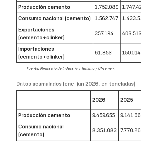
Producción cemento
1.752.089
1.747.4
Consumo nacional (cemento)
1.562.747
1.433.5
Exportaciones
357.194
403.51
(cemento+clínker)
Importaciones
61.853
150.014
(cemento+clínker)
Fuente: Ministerio de Industria y Turismo y Oficemen.
Datos acumulados (ene-jun 2026, en toneladas)
2026
2025
Producción cemento
9.459.655
9.141.6
Consumo nacional
8.351.083
7.770.2
(cemento)