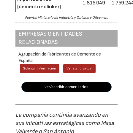
1.815.049
1.759.24
(cemento+clínker)
Fuente: Ministerio de Industria y Turismo y Oficemen.
EMPRESAS O ENTIDADES
RELACIONADAS
Agrupación de Fabricantes de Cemento de
España
Solicitar información
Ver stand virtual
ver/escribir comentarios
La compañía continúa avanzando en
sus iniciativas estratégicas como Masa
Valverde o San Antonio