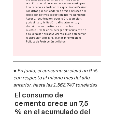
relación con Ud., o mientras sea necesario para
llevar a cabo las finalidades especificadas
Cesión:
Los datos pueden cederse a otras
empresas del
grupo
por motivos de gestión interna.
Derechos:
Acceso, rectificación, oposición, supresión,
portabilidad, limitación del tratatamiento y
decisiones automatizadas:
contacte con
nuestro DPD
. Si considera que el tratamiento no
se ajusta a la normativa vigente, puede presentar
reclamación ante la
AEPD
.
Más información:
Política de Protección de Datos
● En junio, el consumo se elevó un 9 %
con respecto al mismo mes del año
anterior, hasta las 1.562.747 toneladas
El consumo de
cemento crece un 7,5
% en el acumulado del