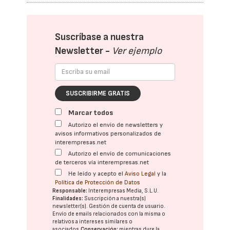
Suscríbase a nuestra
Newsletter -
Ver ejemplo
SUSCRIBIRME GRATIS
Marcar todos
Autorizo el envío de newsletters y
avisos informativos personalizados de
interempresas.net
Autorizo el envío de comunicaciones
de terceros vía interempresas.net
He leído y acepto el
Aviso Legal
y la
Política de Protección de Datos
Responsable:
Interempresas Media, S.L.U.
Finalidades:
Suscripción a nuestra(s)
newsletter(s). Gestión de cuenta de usuario.
Envío de emails relacionados con la misma o
relativos a intereses similares o
asociados.
Conservación:
mientras dure la