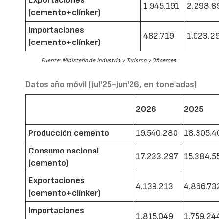
Exportaciones
1.945.191
2.298.8
(cemento+clínker)
Importaciones
482.719
1.023.2
(cemento+clínker)
Fuente: Ministerio de Industria y Turismo y Oficemen.
Datos año móvil (jul'25-jun'26, en toneladas)
2026
2025
Producción cemento
19.540.280
18.305.4
Consumo nacional
17.233.297
15.384.5
(cemento)
Exportaciones
4.139.213
4.866.73
(cemento+clínker)
Importaciones
1.815.049
1.759.24