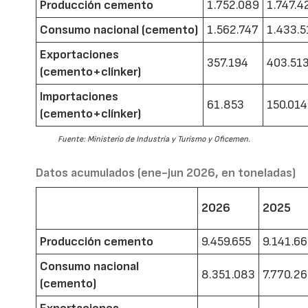
Producción cemento
1.752.089
1.747.4
Consumo nacional (cemento)
1.562.747
1.433.5
Exportaciones
357.194
403.51
(cemento+clínker)
Importaciones
61.853
150.014
(cemento+clínker)
Fuente: Ministerio de Industria y Turismo y Oficemen.
Datos acumulados (ene-jun 2026, en toneladas)
2026
2025
Producción cemento
9.459.655
9.141.6
Consumo nacional
8.351.083
7.770.2
(cemento)