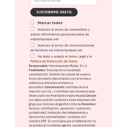
SUSCRIBIRME GRATIS
Marcar todos
Autorizo el envío de newsletters y
avisos informativos personalizados de
interempresas.net
Autorizo el envío de comunicaciones
de terceros vía interempresas.net
He leído y acepto el
Aviso Legal
y la
Política de Protección de Datos
Responsable:
Interempresas Media, S.L.U.
Finalidades:
Suscripción a nuestra(s)
newsletter(s). Gestión de cuenta de usuario.
Envío de emails relacionados con la misma o
relativos a intereses similares o
asociados.
Conservación:
mientras dure la
relación con Ud., o mientras sea necesario para
llevar a cabo las finalidades especificadas
Cesión:
Los datos pueden cederse a otras
empresas del
grupo
por motivos de gestión interna.
Derechos:
Acceso, rectificación, oposición, supresión,
portabilidad, limitación del tratatamiento y
decisiones automatizadas:
contacte con
nuestro DPD
. Si considera que el tratamiento no
se ajusta a la normativa vigente, puede presentar