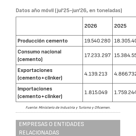
Datos año móvil (jul'25-jun'26, en toneladas)
2026
2025
Producción cemento
19.540.280
18.305.4
Consumo nacional
17.233.297
15.384.5
(cemento)
Exportaciones
4.139.213
4.866.73
(cemento+clínker)
Importaciones
1.815.049
1.759.24
(cemento+clínker)
Fuente: Ministerio de Industria y Turismo y Oficemen.
EMPRESAS O ENTIDADES
RELACIONADAS