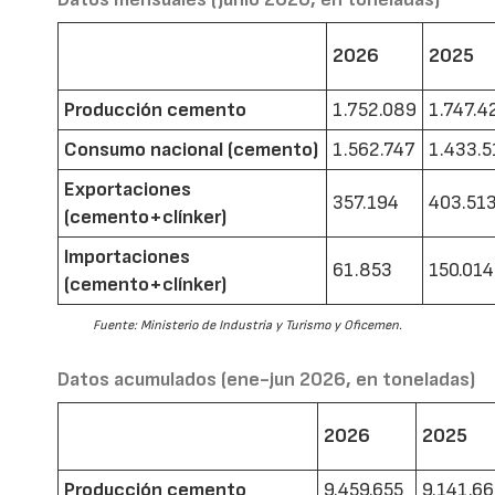
2026
2025
Producción cemento
1.752.089
1.747.4
Consumo nacional (cemento)
1.562.747
1.433.5
Exportaciones
357.194
403.51
(cemento+clínker)
Importaciones
61.853
150.014
(cemento+clínker)
Fuente: Ministerio de Industria y Turismo y Oficemen.
Datos acumulados (ene-jun 2026, en toneladas)
2026
2025
Producción cemento
9.459.655
9.141.6