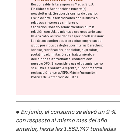
Responsable:
Interempresas Media, S.L.U.
Finalidades:
Suscripción a nuestra(s)
newsletter(s). Gestión de cuenta de usuario.
Envío de emails relacionados con la misma o
relativos a intereses similares o
asociados.
Conservación:
mientras dure la
relación con Ud., o mientras sea necesario para
llevar a cabo las finalidades especificadas
Cesión:
Los datos pueden cederse a otras
empresas del
grupo
por motivos de gestión interna.
Derechos:
Acceso, rectificación, oposición, supresión,
portabilidad, limitación del tratatamiento y
decisiones automatizadas:
contacte con
nuestro DPD
. Si considera que el tratamiento no
se ajusta a la normativa vigente, puede presentar
reclamación ante la
AEPD
.
Más información:
Política de Protección de Datos
● En junio, el consumo se elevó un 9 %
con respecto al mismo mes del año
anterior, hasta las 1.562.747 toneladas