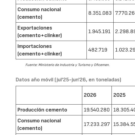
Consumo nacional
8.351.083
7.770.2
(cemento)
Exportaciones
1.945.191
2.298.8
(cemento+clínker)
Importaciones
482.719
1.023.2
(cemento+clínker)
Fuente: Ministerio de Industria y Turismo y Oficemen.
Datos año móvil (jul'25-jun'26, en toneladas)
2026
2025
Producción cemento
19.540.280
18.305.4
Consumo nacional
17.233.297
15.384.5
(cemento)