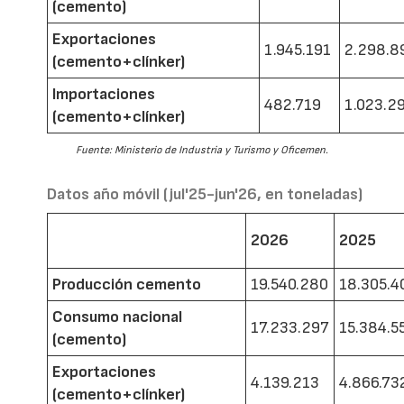
(cemento)
Exportaciones
1.945.191
2.298.8
(cemento+clínker)
Importaciones
482.719
1.023.2
(cemento+clínker)
Fuente: Ministerio de Industria y Turismo y Oficemen.
Datos año móvil (jul'25-jun'26, en toneladas)
2026
2025
Producción cemento
19.540.280
18.305.4
Consumo nacional
17.233.297
15.384.5
(cemento)
Exportaciones
4.139.213
4.866.73
(cemento+clínker)