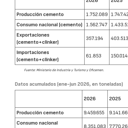
2026
2025
Producción cemento
1.752.089
1.747.4
Consumo nacional (cemento)
1.562.747
1.433.5
Exportaciones
357.194
403.51
(cemento+clínker)
Importaciones
61.853
150.014
(cemento+clínker)
Fuente: Ministerio de Industria y Turismo y Oficemen.
Datos acumulados (ene-jun 2026, en toneladas)
2026
2025
Producción cemento
9.459.655
9.141.6
Consumo nacional
8.351.083
7.770.2