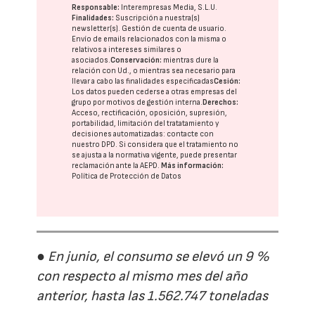
Responsable:
Interempresas Media, S.L.U.
Finalidades:
Suscripción a nuestra(s)
newsletter(s). Gestión de cuenta de usuario.
Envío de emails relacionados con la misma o
relativos a intereses similares o
asociados.
Conservación:
mientras dure la
relación con Ud., o mientras sea necesario para
llevar a cabo las finalidades especificadas
Cesión:
Los datos pueden cederse a otras
empresas del
grupo
por motivos de gestión interna.
Derechos:
Acceso, rectificación, oposición, supresión,
portabilidad, limitación del tratatamiento y
decisiones automatizadas:
contacte con
nuestro DPD
. Si considera que el tratamiento no
se ajusta a la normativa vigente, puede presentar
reclamación ante la
AEPD
.
Más información:
Política de Protección de Datos
● En junio, el consumo se elevó un 9 %
con respecto al mismo mes del año
anterior, hasta las 1.562.747 toneladas