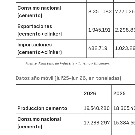
Consumo nacional
8.351.083
7.770.2
(cemento)
Exportaciones
1.945.191
2.298.8
(cemento+clínker)
Importaciones
482.719
1.023.2
(cemento+clínker)
Fuente: Ministerio de Industria y Turismo y Oficemen.
Datos año móvil (jul'25-jun'26, en toneladas)
2026
2025
Producción cemento
19.540.280
18.305.4
Consumo nacional
17.233.297
15.384.5
(cemento)