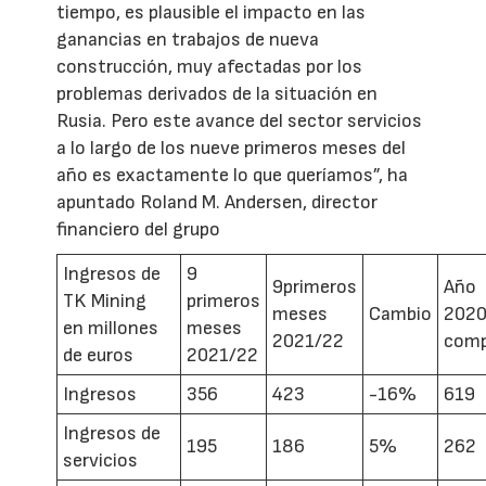
tiempo, es plausible el impacto en las
ganancias en trabajos de nueva
construcción, muy afectadas por los
problemas derivados de la situación en
Rusia. Pero este avance del sector servicios
a lo largo de los nueve primeros meses del
año es exactamente lo que queríamos”, ha
apuntado Roland M. Andersen, director
financiero del grupo
Ingresos de
9
9primeros
Año
TK Mining
primeros
meses
Cambio
2020
en millones
meses
2021/22
comp
de euros
2021/22
Ingresos
356
423
-16%
619
Ingresos de
195
186
5%
262
servicios