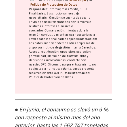
Política de Protección de Datos
Responsable:
Interempresas Media, S.L.U.
Finalidades:
Suscripción a nuestra(s)
newsletter(s). Gestión de cuenta de usuario.
Envío de emails relacionados con la misma o
relativos a intereses similares o
asociados.
Conservación:
mientras dure la
relación con Ud., o mientras sea necesario para
llevar a cabo las finalidades especificadas
Cesión:
Los datos pueden cederse a otras
empresas del
grupo
por motivos de gestión interna.
Derechos:
Acceso, rectificación, oposición, supresión,
portabilidad, limitación del tratatamiento y
decisiones automatizadas:
contacte con
nuestro DPD
. Si considera que el tratamiento no
se ajusta a la normativa vigente, puede presentar
reclamación ante la
AEPD
.
Más información:
Política de Protección de Datos
● En junio, el consumo se elevó un 9 %
con respecto al mismo mes del año
anterior, hasta las 1.562.747 toneladas