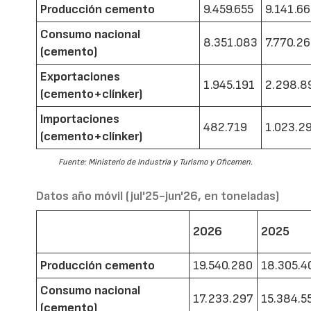
Producción cemento
9.459.655
9.141.6
Consumo nacional
8.351.083
7.770.2
(cemento)
Exportaciones
1.945.191
2.298.8
(cemento+clínker)
Importaciones
482.719
1.023.2
(cemento+clínker)
Fuente: Ministerio de Industria y Turismo y Oficemen.
Datos año móvil (jul'25-jun'26, en toneladas)
2026
2025
Producción cemento
19.540.280
18.305.4
Consumo nacional
17.233.297
15.384.5
(cemento)