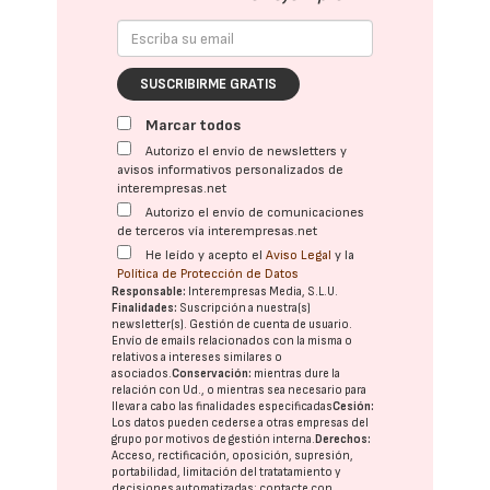
SUSCRIBIRME GRATIS
Marcar todos
Autorizo el envío de newsletters y
avisos informativos personalizados de
interempresas.net
Autorizo el envío de comunicaciones
de terceros vía interempresas.net
He leído y acepto el
Aviso Legal
y la
Política de Protección de Datos
Responsable:
Interempresas Media, S.L.U.
Finalidades:
Suscripción a nuestra(s)
newsletter(s). Gestión de cuenta de usuario.
Envío de emails relacionados con la misma o
relativos a intereses similares o
asociados.
Conservación:
mientras dure la
relación con Ud., o mientras sea necesario para
llevar a cabo las finalidades especificadas
Cesión:
Los datos pueden cederse a otras
empresas del
grupo
por motivos de gestión interna.
Derechos:
Acceso, rectificación, oposición, supresión,
portabilidad, limitación del tratatamiento y
decisiones automatizadas:
contacte con