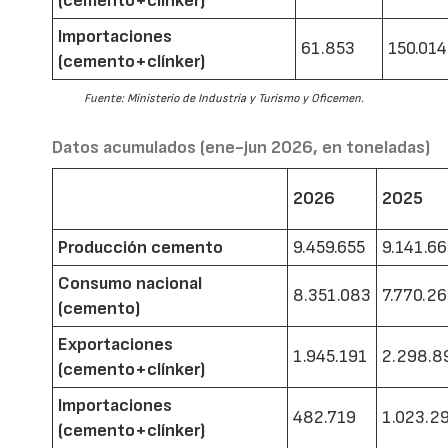
(cemento+clínker)
Importaciones
61.853
150.014
(cemento+clínker)
Fuente: Ministerio de Industria y Turismo y Oficemen.
Datos acumulados (ene-jun 2026, en toneladas)
2026
2025
Producción cemento
9.459.655
9.141.6
Consumo nacional
8.351.083
7.770.2
(cemento)
Exportaciones
1.945.191
2.298.8
(cemento+clínker)
Importaciones
482.719
1.023.2
(cemento+clínker)