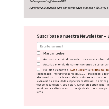
Enlace para el registro a MMH
Aprovecha la ocasión para concertar citas B2B con Alfa Laval a 
Suscríbase a nuestra Newsletter -
Marcar todos
Autorizo el envío de newsletters y avisos inform
Autorizo el envío de comunicaciones de terceros 
He leído y acepto el
Aviso Legal
y la
Política de Pr
Responsable:
Interempresas Media, S.L.U.
Finalidades:
Suscri
relacionados con la misma o relativos a intereses similares 
llevar a cabo las finalidades especificadas
Cesión:
Los datos p
Acceso, rectificación, oposición, supresión, portabilidad, l
considera que el tratamiento no se ajusta a la normativa vige
Datos