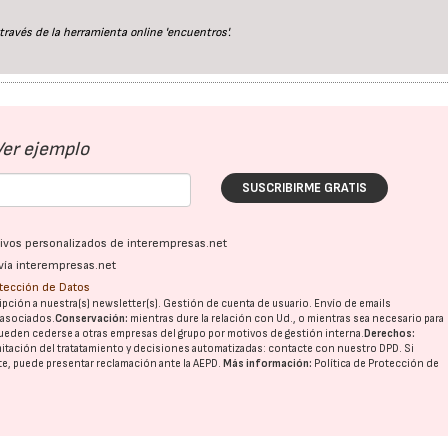
través de la herramienta online 'encuentros'.
Ver ejemplo
SUSCRIBIRME GRATIS
ativos personalizados de interempresas.net
vía interempresas.net
otección de Datos
pción a nuestra(s) newsletter(s). Gestión de cuenta de usuario. Envío de emails
o asociados.
Conservación:
mientras dure la relación con Ud., o mientras sea necesario para
ueden cederse a otras
empresas del grupo
por motivos de gestión interna.
Derechos:
imitación del tratatamiento y decisiones automatizadas:
contacte con nuestro DPD
. Si
nte, puede presentar reclamación ante la
AEPD
.
Más información:
Política de Protección de