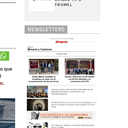
TROMEL
NEWSLETTERS
lo que
l
en
.