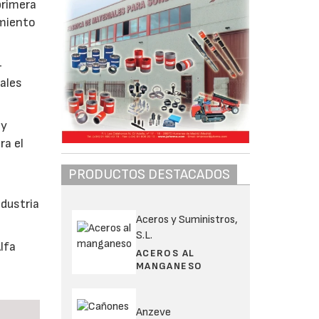
primera
amiento
–
ales
 y
ra el
PRODUCTOS DESTACADOS
ndustria
Aceros y Suministros,
S.L.
lfa
ACEROS AL
MANGANESO
Anzeve