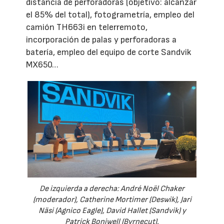
distancia de perforadoras (objetivo: alcanzar
el 85% del total), fotogrametría, empleo del
camión TH663i en telerremoto,
incorporación de palas y perforadoras a
batería, empleo del equipo de corte Sandvik
MX650…
De izquierda a derecha: André Noël Chaker
(moderador), Catherine Mortimer (Deswik), Jari
Näsi (Agnico Eagle), David Hallet (Sandvik) y
Patrick Boniwell (Byrnecut).