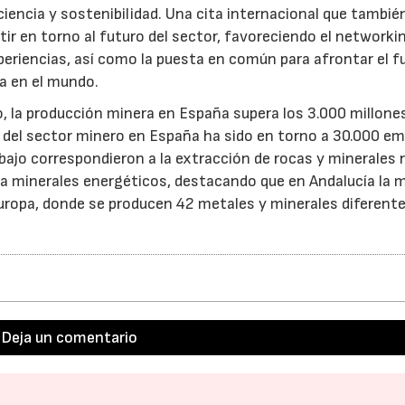
ciencia y sostenibilidad. Una cita internacional que tambié
ir en torno al futuro del sector, favoreciendo el networki
xperiencias, así como la puesta en común para afrontar el f
29/07/2026
va en el mundo.
, la producción minera en España supera los 3.000 millone
n del sector minero en España ha sido en torno a 30.000 e
abajo correspondieron a la extracción de rocas y minerales 
 a minerales energéticos, destacando que en Andalucía la m
uropa, donde se producen 42 metales y minerales diferentes
Deja un comentario