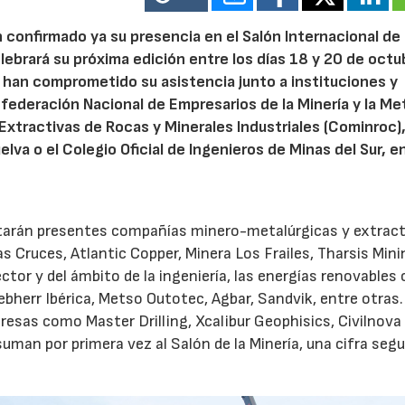
confirmado ya su presencia en el Salón Internacional de 
elebrará su próxima edición entre los días 18 y 20 de octu
r han comprometido su asistencia junto a instituciones y
federación Nacional de Empresarios de la Minería y la Met
xtractivas de Rocas y Minerales Industriales (Cominroc),
elva o el Colegio Oficial de Ingenieros de Minas del Sur, e
 estarán presentes compañías minero-metalúrgicas y extrac
s Cruces, Atlantic Copper, Minera Los Frailes, Tharsis Mini
tor y del ámbito de la ingeniería, las energías renovables 
ebherr Ibérica, Metso Outotec, Agbar, Sandvik, entre otras.
sas como Master Drilling, Xcalibur Geophisics, Civilnova
uman por primera vez al Salón de la Minería, una cifra segu