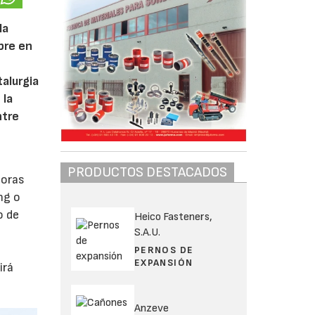
la
bre en
alurgia
 la
ntre
PRODUCTOS DESTACADOS
toras
ng o
o de
Heico Fasteners,
S.A.U.
PERNOS DE
EXPANSIÓN
irá
Anzeve