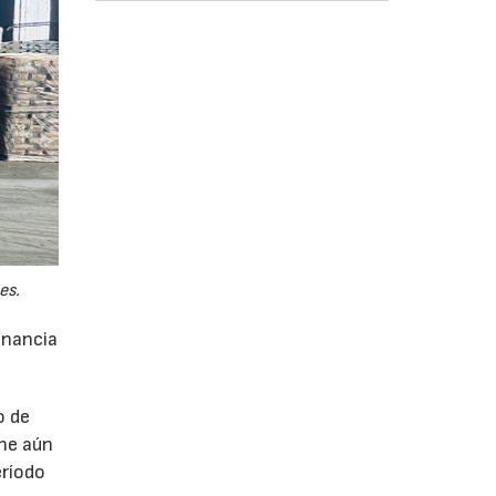
es.
anancia
o de
ne aún
eríodo