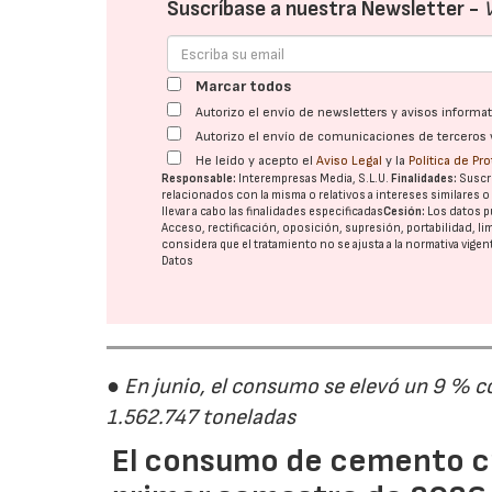
Suscríbase a nuestra Newsletter -
Marcar todos
Autorizo el envío de newsletters y avisos inform
Autorizo el envío de comunicaciones de terceros 
He leído y acepto el
Aviso Legal
y la
Política de Pr
Responsable:
Interempresas Media, S.L.U.
Finalidades:
Suscri
relacionados con la misma o relativos a intereses similares 
llevar a cabo las finalidades especificadas
Cesión:
Los datos p
Acceso, rectificación, oposición, supresión, portabilidad, l
considera que el tratamiento no se ajusta a la normativa vige
Datos
● En junio, el consumo se elevó un 9 % c
1.562.747 toneladas
El consumo de cemento cr