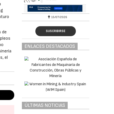
n
ng
uturo
15/07/2026
SUSCRIBIRSE
s de
mpleos
no
ENLACES DESTACADOS
inería
, el
ÚLTIMAS NOTICIAS