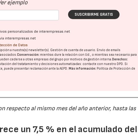
Ver ejemplo
SUSCRIBIRME GRATIS
ativos personalizados de interempresas.net
vía interempresas.net
otección de Datos
pción a nuestra(s) newsletter(s). Gestión de cuenta de usuario. Envío de emails
o asociados.
Conservación:
mientras dure la relación con Ud., o mientras sea necesario para
ueden cederse a otras
empresas del grupo
por motivos de gestión interna.
Derechos:
imitación del tratatamiento y decisiones automatizadas:
contacte con nuestro DPD
. Si
nte, puede presentar reclamación ante la
AEPD
.
Más información:
Política de Protección de
on respecto al mismo mes del año anterior, hasta las
ece un 7,5 % en el acumulado del