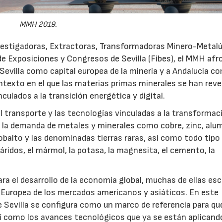
MMH 2019.
vestigadoras, Extractoras, Transformadoras Minero-Metalú
o de Exposiciones y Congresos de Sevilla (Fibes), el MMH afr
 Sevilla como capital europea de la minería y a Andalucía c
15/07/2026
ntexto en el que las materias primas minerales se han rev
culados a la transición energética y digital.
del transporte y las tecnologías vinculadas a la transformac
 la demanda de metales y minerales como cobre, zinc, alum
 cobalto y las denominadas tierras raras, así como todo tipo
os áridos, el mármol, la potasa, la magnesita, el cemento, la
a el desarrollo de la economía global, muchas de ellas es
 Europea de los mercados americanos y asiáticos. En este
de Sevilla se configura como un marco de referencia para que
sí como los avances tecnológicos que ya se están aplicand