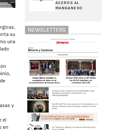
ACEROS AL
MANGANESO
rgicas,
NEWSLETTERS
onta su
omo una
elado
ión
inio,
 de
casas y
 el
o en