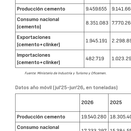
Producción cemento
9.459.655
9.141.6
Consumo nacional
8.351.083
7.770.2
(cemento)
Exportaciones
1.945.191
2.298.8
(cemento+clínker)
Importaciones
482.719
1.023.2
(cemento+clínker)
Fuente: Ministerio de Industria y Turismo y Oficemen.
Datos año móvil (jul'25-jun'26, en toneladas)
2026
2025
Producción cemento
19.540.280
18.305.4
Consumo nacional
17.233.297
15.384.5