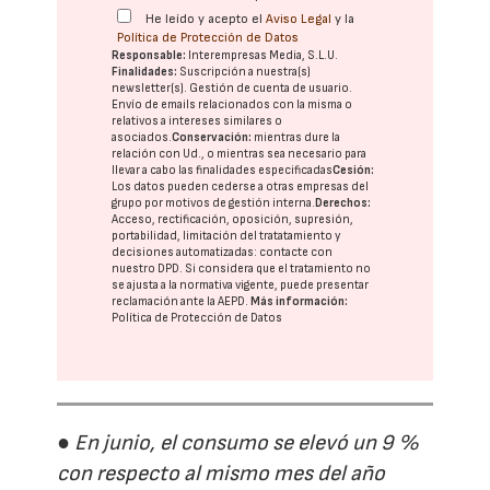
He leído y acepto el
Aviso Legal
y la
Política de Protección de Datos
Responsable:
Interempresas Media, S.L.U.
Finalidades:
Suscripción a nuestra(s)
newsletter(s). Gestión de cuenta de usuario.
Envío de emails relacionados con la misma o
relativos a intereses similares o
asociados.
Conservación:
mientras dure la
relación con Ud., o mientras sea necesario para
llevar a cabo las finalidades especificadas
Cesión:
Los datos pueden cederse a otras
empresas del
grupo
por motivos de gestión interna.
Derechos:
Acceso, rectificación, oposición, supresión,
portabilidad, limitación del tratatamiento y
decisiones automatizadas:
contacte con
nuestro DPD
. Si considera que el tratamiento no
se ajusta a la normativa vigente, puede presentar
reclamación ante la
AEPD
.
Más información:
Política de Protección de Datos
● En junio, el consumo se elevó un 9 %
con respecto al mismo mes del año