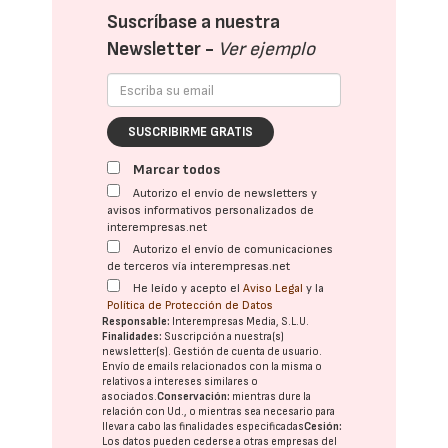
Suscríbase a nuestra
Newsletter -
Ver ejemplo
SUSCRIBIRME GRATIS
Marcar todos
Autorizo el envío de newsletters y
avisos informativos personalizados de
interempresas.net
Autorizo el envío de comunicaciones
de terceros vía interempresas.net
He leído y acepto el
Aviso Legal
y la
Política de Protección de Datos
Responsable:
Interempresas Media, S.L.U.
Finalidades:
Suscripción a nuestra(s)
newsletter(s). Gestión de cuenta de usuario.
Envío de emails relacionados con la misma o
relativos a intereses similares o
asociados.
Conservación:
mientras dure la
relación con Ud., o mientras sea necesario para
llevar a cabo las finalidades especificadas
Cesión:
Los datos pueden cederse a otras
empresas del