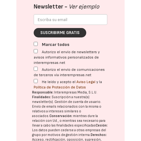
Newsletter -
Ver ejemplo
SUSCRIBIRME GRATIS
Marcar todos
Autorizo el envío de newsletters y
avisos informativos personalizados de
interempresas.net
Autorizo el envío de comunicaciones
de terceros vía interempresas.net
He leído y acepto el
Aviso Legal
y la
Política de Protección de Datos
Responsable:
Interempresas Media, S.L.U.
Finalidades:
Suscripción a nuestra(s)
newsletter(s). Gestión de cuenta de usuario.
Envío de emails relacionados con la misma o
relativos a intereses similares o
asociados.
Conservación:
mientras dure la
relación con Ud., o mientras sea necesario para
llevar a cabo las finalidades especificadas
Cesión:
Los datos pueden cederse a otras
empresas del
grupo
por motivos de gestión interna.
Derechos:
Acceso, rectificación, oposición, supresión,