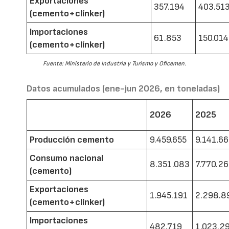
Exportaciones
357.194
403.51
(cemento+clínker)
Importaciones
61.853
150.014
(cemento+clínker)
Fuente: Ministerio de Industria y Turismo y Oficemen.
Datos acumulados (ene-jun 2026, en toneladas)
2026
2025
Producción cemento
9.459.655
9.141.6
Consumo nacional
8.351.083
7.770.2
(cemento)
Exportaciones
1.945.191
2.298.8
(cemento+clínker)
Importaciones
482.719
1.023.2