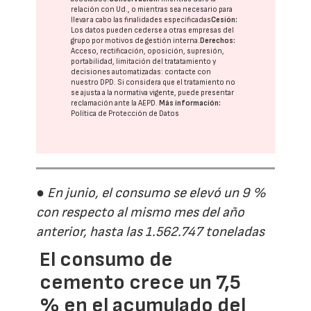
relación con Ud., o mientras sea necesario para
llevar a cabo las finalidades especificadas
Cesión:
Los datos pueden cederse a otras
empresas del
grupo
por motivos de gestión interna.
Derechos:
Acceso, rectificación, oposición, supresión,
portabilidad, limitación del tratatamiento y
decisiones automatizadas:
contacte con
nuestro DPD
. Si considera que el tratamiento no
se ajusta a la normativa vigente, puede presentar
reclamación ante la
AEPD
.
Más información:
Política de Protección de Datos
● En junio, el consumo se elevó un 9 %
con respecto al mismo mes del año
anterior, hasta las 1.562.747 toneladas
El consumo de
cemento crece un 7,5
% en el acumulado del