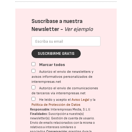
Suscríbase a nuestra
Newsletter -
Ver ejemplo
SUSCRIBIRME GRATIS
Marcar todos
Autorizo el envío de newsletters y
avisos informativos personalizados de
interempresas.net
Autorizo el envío de comunicaciones
de terceros vía interempresas.net
He leído y acepto el
Aviso Legal
y la
Política de Protección de Datos
Responsable:
Interempresas Media, S.L.U.
Finalidades:
Suscripción a nuestra(s)
newsletter(s). Gestión de cuenta de usuario.
Envío de emails relacionados con la misma o
relativos a intereses similares o
asociados.
Conservación:
mientras dure la