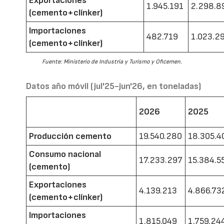
Exportaciones
1.945.191
2.298.8
(cemento+clínker)
Importaciones
482.719
1.023.2
(cemento+clínker)
Fuente: Ministerio de Industria y Turismo y Oficemen.
Datos año móvil (jul'25-jun'26, en toneladas)
2026
2025
Producción cemento
19.540.280
18.305.4
Consumo nacional
17.233.297
15.384.5
(cemento)
Exportaciones
4.139.213
4.866.73
(cemento+clínker)
Importaciones
1.815.049
1.759.24