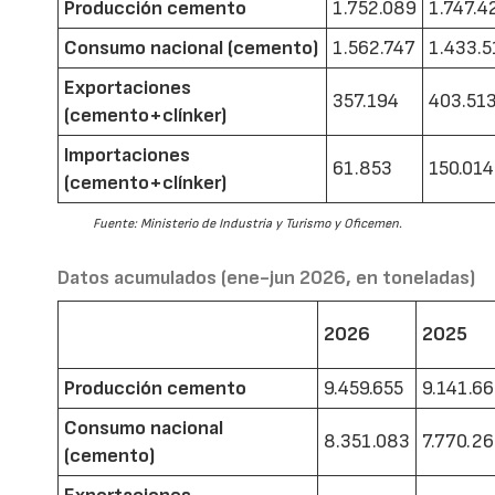
Producción cemento
1.752.089
1.747.4
Consumo nacional (cemento)
1.562.747
1.433.5
Exportaciones
357.194
403.51
(cemento+clínker)
Importaciones
61.853
150.014
(cemento+clínker)
Fuente: Ministerio de Industria y Turismo y Oficemen.
Datos acumulados (ene-jun 2026, en toneladas)
2026
2025
Producción cemento
9.459.655
9.141.6
Consumo nacional
8.351.083
7.770.2
(cemento)