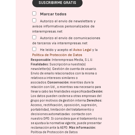
SUSCRIBIRME GRATIS
Marcar todos
Autorizo el envío de newsletters y
avisos informativos personalizados de
interempresas.net
Autorizo el envío de comunicaciones
de terceros vía interempresas.net
He leído y acepto el
Aviso Legal
y la
Política de Protección de Datos
Responsable:
Interempresas Media, S.L.U.
Finalidades:
Suscripción a nuestra(s)
newsletter(s). Gestión de cuenta de usuario.
Envío de emails relacionados con la misma o
relativos a intereses similares o
asociados.
Conservación:
mientras dure la
relación con Ud., o mientras sea necesario para
llevar a cabo las finalidades especificadas
Cesión:
Los datos pueden cederse a otras
empresas del
grupo
por motivos de gestión interna.
Derechos:
Acceso, rectificación, oposición, supresión,
portabilidad, limitación del tratatamiento y
decisiones automatizadas:
contacte con
nuestro DPD
. Si considera que el tratamiento no
se ajusta a la normativa vigente, puede presentar
reclamación ante la
AEPD
.
Más información:
Política de Protección de Datos