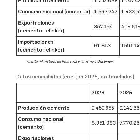
Producción cemento
1.752.089
1.747.4
Consumo nacional (cemento)
1.562.747
1.433.5
Exportaciones
357.194
403.51
(cemento+clínker)
Importaciones
61.853
150.014
(cemento+clínker)
Fuente: Ministerio de Industria y Turismo y Oficemen.
Datos acumulados (ene-jun 2026, en toneladas)
2026
2025
Producción cemento
9.459.655
9.141.6
Consumo nacional
8.351.083
7.770.2
(cemento)
Exportaciones