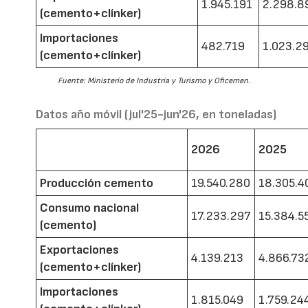
1.945.191
2.298.8
(cemento+clínker)
Importaciones
482.719
1.023.2
(cemento+clínker)
Fuente: Ministerio de Industria y Turismo y Oficemen.
Datos año móvil (jul'25-jun'26, en toneladas)
2026
2025
Producción cemento
19.540.280
18.305.4
Consumo nacional
17.233.297
15.384.5
(cemento)
Exportaciones
4.139.213
4.866.73
(cemento+clínker)
Importaciones
1.815.049
1.759.24