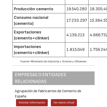
Producción cemento
19.540.280
18.305.4
Consumo nacional
17.233.297
15.384.5
(cemento)
Exportaciones
4.139.213
4.866.73
(cemento+clínker)
Importaciones
1.815.049
1.759.24
(cemento+clínker)
Fuente: Ministerio de Industria y Turismo y Oficemen.
EMPRESAS O ENTIDADES
RELACIONADAS
Agrupación de Fabricantes de Cemento de
España
Solicitar información
Ver stand virtual