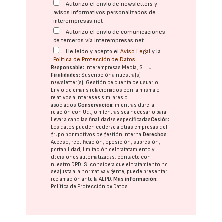
Autorizo el envío de newsletters y
avisos informativos personalizados de
interempresas.net
Autorizo el envío de comunicaciones
de terceros vía interempresas.net
He leído y acepto el
Aviso Legal
y la
Política de Protección de Datos
Responsable:
Interempresas Media, S.L.U.
Finalidades:
Suscripción a nuestra(s)
newsletter(s). Gestión de cuenta de usuario.
Envío de emails relacionados con la misma o
relativos a intereses similares o
asociados.
Conservación:
mientras dure la
relación con Ud., o mientras sea necesario para
llevar a cabo las finalidades especificadas
Cesión:
Los datos pueden cederse a otras
empresas del
grupo
por motivos de gestión interna.
Derechos:
Acceso, rectificación, oposición, supresión,
portabilidad, limitación del tratatamiento y
decisiones automatizadas:
contacte con
nuestro DPD
. Si considera que el tratamiento no
se ajusta a la normativa vigente, puede presentar
reclamación ante la
AEPD
.
Más información:
Política de Protección de Datos