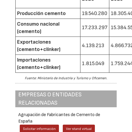
Producción cemento
19.540.280
18.305.4
Consumo nacional
17.233.297
15.384.5
(cemento)
Exportaciones
4.139.213
4.866.73
(cemento+clínker)
Importaciones
1.815.049
1.759.24
(cemento+clínker)
Fuente: Ministerio de Industria y Turismo y Oficemen.
EMPRESAS O ENTIDADES
RELACIONADAS
Agrupación de Fabricantes de Cemento de
España
Solicitar información
Ver stand virtual