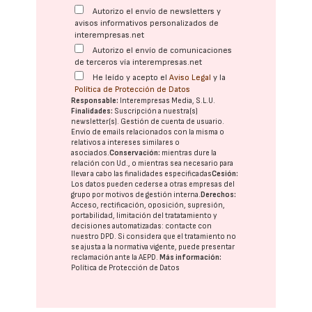
Autorizo el envío de newsletters y
avisos informativos personalizados de
interempresas.net
Autorizo el envío de comunicaciones
de terceros vía interempresas.net
He leído y acepto el
Aviso Legal
y la
Política de Protección de Datos
Responsable:
Interempresas Media, S.L.U.
Finalidades:
Suscripción a nuestra(s)
newsletter(s). Gestión de cuenta de usuario.
Envío de emails relacionados con la misma o
relativos a intereses similares o
asociados.
Conservación:
mientras dure la
relación con Ud., o mientras sea necesario para
llevar a cabo las finalidades especificadas
Cesión:
Los datos pueden cederse a otras
empresas del
grupo
por motivos de gestión interna.
Derechos:
Acceso, rectificación, oposición, supresión,
portabilidad, limitación del tratatamiento y
decisiones automatizadas:
contacte con
nuestro DPD
. Si considera que el tratamiento no
se ajusta a la normativa vigente, puede presentar
reclamación ante la
AEPD
.
Más información:
Política de Protección de Datos