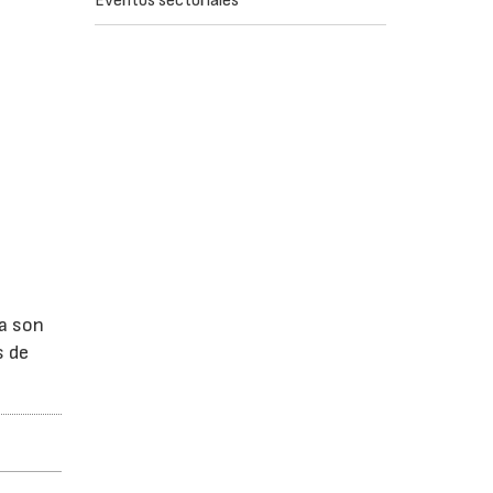
Eventos sectoriales
ga son
s de