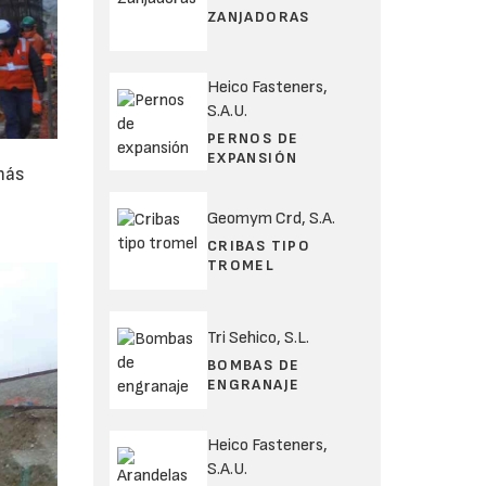
ZANJADORAS
Heico Fasteners,
S.A.U.
PERNOS DE
EXPANSIÓN
más
Geomym Crd, S.A.
CRIBAS TIPO
TROMEL
Tri Sehico, S.L.
BOMBAS DE
ENGRANAJE
Heico Fasteners,
S.A.U.