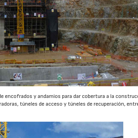
de encofrados y andamios para dar cobertura a la construc
uradoras, túneles de acceso y túneles de recuperación, entr