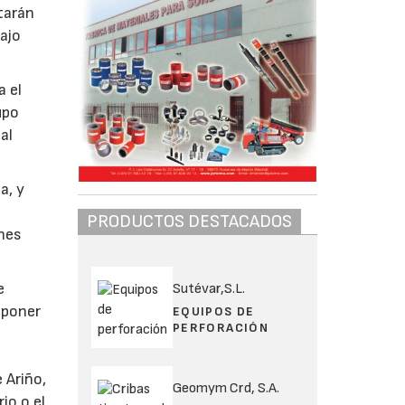
tarán
bajo
a el
upo
al
a, y
PRODUCTOS DESTACADOS
ones
e
Sutévar,S.L.
 poner
EQUIPOS DE
PERFORACIÓN
 Ariño,
Geomym Crd, S.A.
io o el