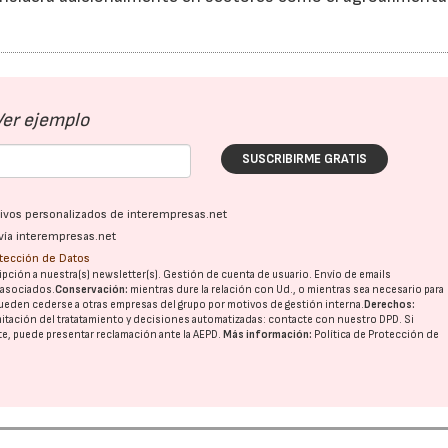
Ver ejemplo
SUSCRIBIRME GRATIS
ativos personalizados de interempresas.net
vía interempresas.net
otección de Datos
pción a nuestra(s) newsletter(s). Gestión de cuenta de usuario. Envío de emails
o asociados.
Conservación:
mientras dure la relación con Ud., o mientras sea necesario para
ueden cederse a otras
empresas del grupo
por motivos de gestión interna.
Derechos:
imitación del tratatamiento y decisiones automatizadas:
contacte con nuestro DPD
. Si
nte, puede presentar reclamación ante la
AEPD
.
Más información:
Política de Protección de