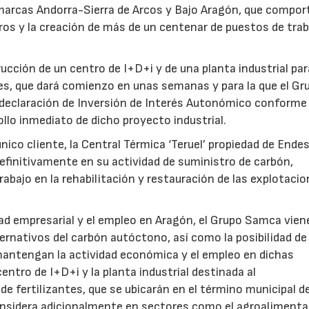
Comarcas Andorra-Sierra de Arcos y Bajo Aragón, que compor
uros y la creación de más de un centenar de puestos de tra
ucción de un centro de I+D+i y de una planta industrial par
ntes, que dará comienzo en unas semanas y para la que el Gr
a declaración de Inversión de Interés Autonómico conforme 
llo inmediato de dicho proyecto industrial.
ico cliente, la Central Térmica ‘Teruel’ propiedad de Endes
efinitivamente en su actividad de suministro de carbón,
ajo en la rehabilitación y restauración de las explotaci
d empresarial y el empleo en Aragón, el Grupo Samca vien
ernativos del carbón autóctono, así como la posibilidad de
mantengan la actividad económica y el empleo en dichas
ntro de I+D+i y la planta industrial destinada al
e fertilizantes, que se ubicarán en el término municipal de
nsidera adicionalmente en sectores como el agroalimentar