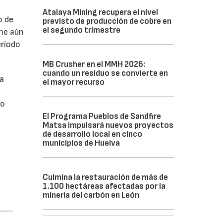
Atalaya Mining recupera el nivel
o de
previsto de producción de cobre en
el segundo trimestre
ne aún
eríodo
MB Crusher en el MMH 2026:
cuando un residuo se convierte en
da
el mayor recurso
do
El Programa Pueblos de Sandfire
Matsa impulsará nuevos proyectos
de desarrollo local en cinco
municipios de Huelva
Culmina la restauración de más de
1.100 hectáreas afectadas por la
minería del carbón en León