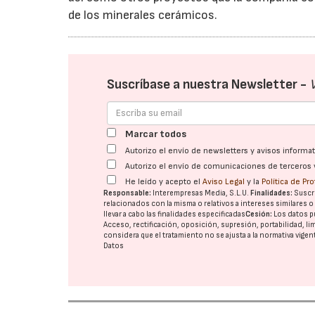
de los minerales cerámicos.
Suscríbase a nuestra Newsletter -
Marcar todos
Autorizo el envío de newsletters y avisos inform
Autorizo el envío de comunicaciones de terceros 
He leído y acepto el
Aviso Legal
y la
Política de Pr
Responsable:
Interempresas Media, S.L.U.
Finalidades:
Suscri
relacionados con la misma o relativos a intereses similares 
llevar a cabo las finalidades especificadas
Cesión:
Los datos p
Acceso, rectificación, oposición, supresión, portabilidad, l
considera que el tratamiento no se ajusta a la normativa vige
Datos