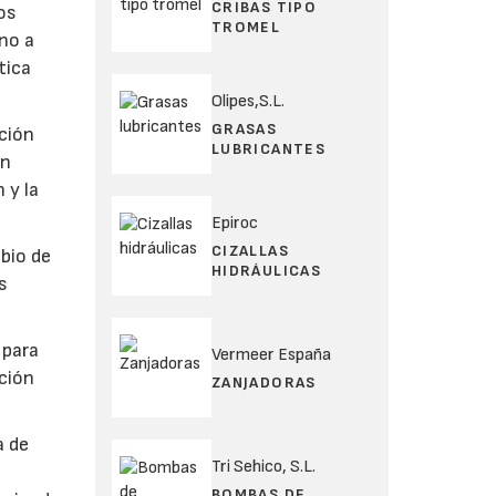
CRIBAS TIPO
os
TROMEL
no a
tica
Olipes,S.L.
GRASAS
ción
LUBRICANTES
en
 y la
Epiroc
CIZALLAS
mbio de
HIDRÁULICAS
s
 para
Vermeer España
ación
ZANJADORAS
a de
Tri Sehico, S.L.
a
BOMBAS DE