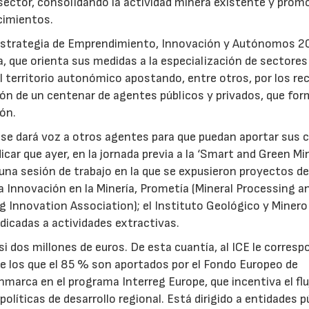
 sector, consolidando la actividad minera existente y pro
cimientos.
la Estrategia de Emprendimiento, Innovación y Autónomos 2
, que orienta sus medidas a la especialización de sectores
del territorio autonómico apostando, entre otros, por los re
ión de un centenar de agentes públicos y privados, que fo
ón.
 se dará voz a otros agentes para que puedan aportar sus 
icar que ayer, en la jornada previa a la ‘Smart and Green Mi
 una sesión de trabajo en la que se expusieron proyectos d
la Innovación en la Minería, Prometía (Mineral Processing a
g Innovation Association); el Instituto Geológico y Minero
icadas a actividades extractivas.
 dos millones de euros. De esta cuantía, al ICE le corres
e los que el 85 % son aportados por el Fondo Europeo de
nmarca en el programa Interreg Europe, que incentiva el flu
olíticas de desarrollo regional. Está dirigido a entidades p