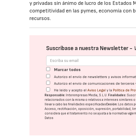
y privadas sin ánimo de lucro de los Estados 
competitividad en las pymes, economía con ba
recursos.
Suscríbase a nuestra Newsletter -
Marcar todos
Autorizo el envío de newsletters y avisos inform
Autorizo el envío de comunicaciones de terceros 
He leído y acepto el
Aviso Legal
y la
Política de Pr
Responsable:
Interempresas Media, S.L.U.
Finalidades:
Suscri
relacionados con la misma o relativos a intereses similares 
llevar a cabo las finalidades especificadas
Cesión:
Los datos p
Acceso, rectificación, oposición, supresión, portabilidad, l
considera que el tratamiento no se ajusta a la normativa vige
Datos