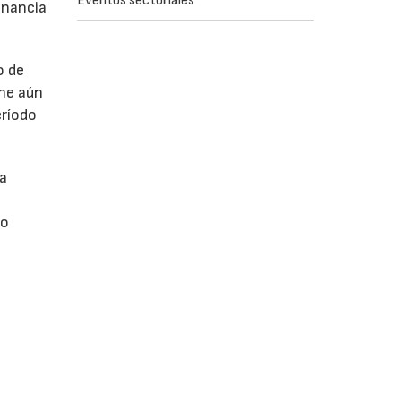
Eventos sectoriales
anancia
o de
ne aún
eríodo
da
do