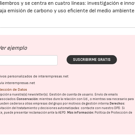
Miembros y se centra en cuatro líneas: investigación e inno
ja emisión de carbono y uso eficiente del medio ambiente 
15/07/2026
29/07/2026
Ver ejemplo
SUSCRIBIRME GRATIS
ativos personalizados de interempresas.net
vía interempresas.net
otección de Datos
pción a nuestra(s) newsletter(s). Gestión de cuenta de usuario. Envío de emails
o asociados.
Conservación:
mientras dure la relación con Ud., o mientras sea necesario para
ueden cederse a otras
empresas del grupo
por motivos de gestión interna.
Derechos:
imitación del tratatamiento y decisiones automatizadas:
contacte con nuestro DPD
. Si
nte, puede presentar reclamación ante la
AEPD
.
Más información:
Política de Protección de