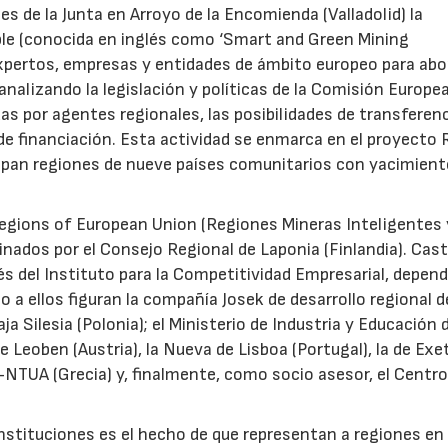
s de la Junta en Arroyo de la Encomienda (Valladolid) la
ble (conocida en inglés como ‘Smart and Green Mining
expertos, empresas y entidades de ámbito europeo para abo
analizando la legislación y políticas de la Comisión Europe
as por agentes regionales, las posibilidades de transferen
e financiación. Esta actividad se enmarca en el proyecto
icipan regiones de nueve países comunitarios con yacimien
egions of European Union (Regiones Mineras Inteligentes 
inados por el Consejo Regional de Laponia (Finlandia). Casti
s del Instituto para la Competitividad Empresarial, depen
 a ellos figuran la compañía Josek de desarrollo regional d
aja Silesia (Polonia); el Ministerio de Industria y Educación d
 Leoben (Austria), la Nueva de Lisboa (Portugal), la de Exe
-NTUA (Grecia) y, finalmente, como socio asesor, el Centro
stituciones es el hecho de que representan a regiones en 