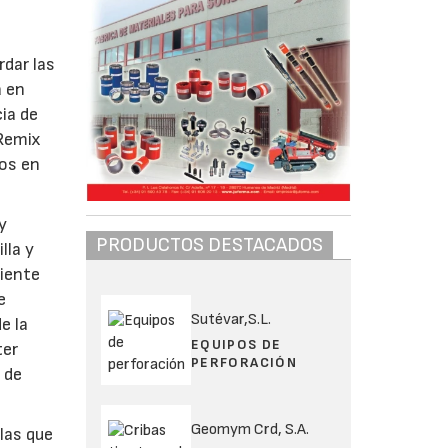
rdar las
a en
cia de
 Remix
tos en
y
PRODUCTOS DESTACADOS
lla y
diente
e
Sutévar,S.L.
e la
EQUIPOS DE
ter
PERFORACIÓN
 de
Geomym Crd, S.A.
las que