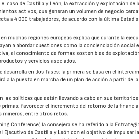
l caso de Castilla y León, la extracción y explotación de l
mientos activos, que generan un volumen de negocio cerca
cta a 4.000 trabajadores, de acuerdo con la última Estadís
 en muchas regiones europeas explica que durante la ejecu
vayan a abordar cuestiones como la concienciación social 
ativa, el conocimiento de formas sostenibles de explotación
productos y servicios asociados.
se desarrolla en dos fases: la primera se basa en el interca
rá a la puesta en marcha de un plan de acción a partir de la
n las políticas que están llevando a cabo en sus territorios
 primas; favorecer el incremento del retorno de la financi
s mineros, entre otros retos.
ing Conference’, la consejera se ha referido a la Estrategi
Ejecutivo de Castilla y León con el objetivo de impulsar l