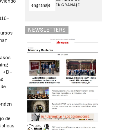
moviendo
ENGRANAJE
016-
NEWSLETTERS
cursos
rman
casos
ning
e I+D+i
nd
 de
ponden
jo de
úblicas