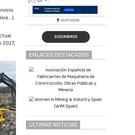
rvicio
Asia…).
15/07/2026
ctual
SUSCRIBIRSE
n 2017,
ENLACES DESTACADOS
ÚLTIMAS NOTICIAS