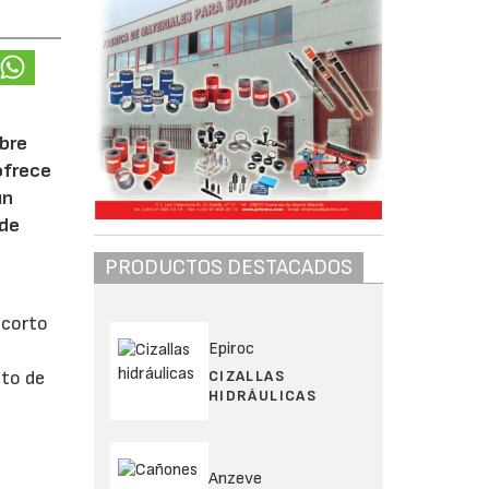
obre
ofrece
un
 de
PRODUCTOS DESTACADOS
 corto
Epiroc
CIZALLAS
nto de
HIDRÁULICAS
Anzeve