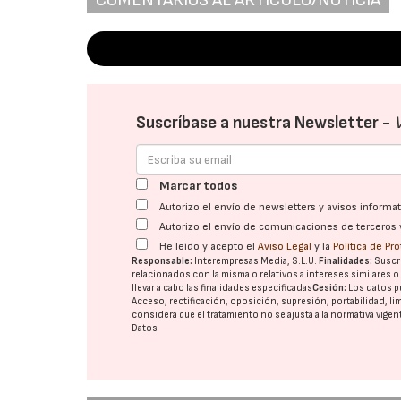
COMENTARIOS AL ARTÍCULO/NOTICIA
Suscríbase a nuestra Newsletter -
Marcar todos
Autorizo el envío de newsletters y avisos inform
Autorizo el envío de comunicaciones de terceros 
He leído y acepto el
Aviso Legal
y la
Política de Pr
Responsable:
Interempresas Media, S.L.U.
Finalidades:
Suscri
relacionados con la misma o relativos a intereses similares 
llevar a cabo las finalidades especificadas
Cesión:
Los datos p
Acceso, rectificación, oposición, supresión, portabilidad, l
considera que el tratamiento no se ajusta a la normativa vige
Datos