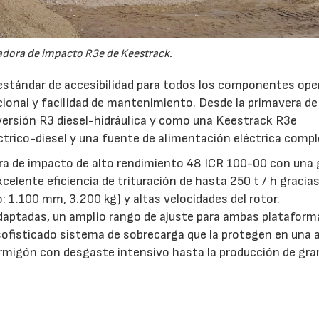
adora de impacto R3e de Keestrack.
 estándar de accesibilidad para todos los componentes ope
acional y facilidad de mantenimiento. Desde la primavera d
 versión R3 diesel-hidráulica y como una Keestrack R3e
trico-diesel y una fuente de alimentación eléctrica compl
ora de impacto de alto rendimiento 48 ICR 100-00 con una 
elente eficiencia de trituración de hasta 250 t / h gracias
: 1.100 mm, 3.200 kg) y altas velocidades del rotor.
daptadas, un amplio rango de ajuste para ambas plataform
 sofisticado sistema de sobrecarga que la protegen en una 
hormigón con desgaste intensivo hasta la producción de gr