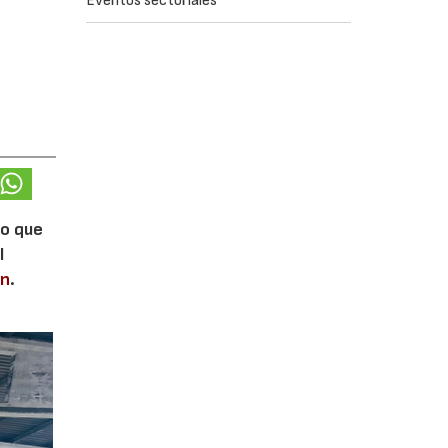
Eventos sectoriales
lo que
l
en
.