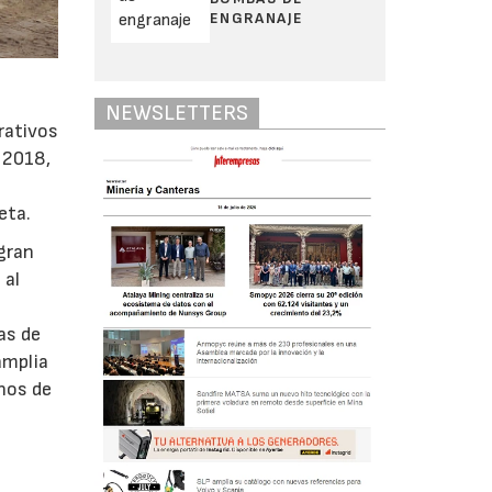
ENGRANAJE
NEWSLETTERS
rativos
e 2018,
eta.
gran
 al
as de
amplia
anos de