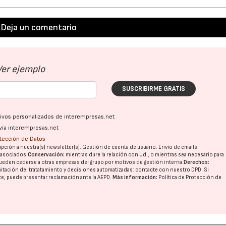
Deja un comentario
Ver ejemplo
SUSCRIBIRME GRATIS
ativos personalizados de interempresas.net
vía interempresas.net
otección de Datos
pción a nuestra(s) newsletter(s). Gestión de cuenta de usuario. Envío de emails
o asociados.
Conservación:
mientras dure la relación con Ud., o mientras sea necesario para
ueden cederse a otras
empresas del grupo
por motivos de gestión interna.
Derechos:
imitación del tratatamiento y decisiones automatizadas:
contacte con nuestro DPD
. Si
nte, puede presentar reclamación ante la
AEPD
.
Más información:
Política de Protección de