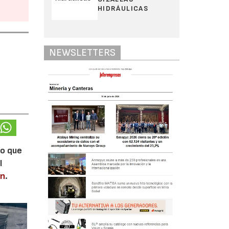
HIDRÁULICAS
NEWSLETTERS
lo que
l
en
.