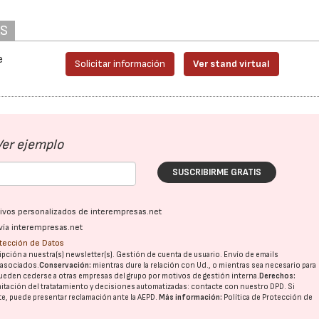
AS
e
Solicitar información
Ver stand virtual
Ver ejemplo
SUSCRIBIRME GRATIS
ativos personalizados de interempresas.net
vía interempresas.net
otección de Datos
pción a nuestra(s) newsletter(s). Gestión de cuenta de usuario. Envío de emails
o asociados.
Conservación:
mientras dure la relación con Ud., o mientras sea necesario para
ueden cederse a otras
empresas del grupo
por motivos de gestión interna.
Derechos:
imitación del tratatamiento y decisiones automatizadas:
contacte con nuestro DPD
. Si
nte, puede presentar reclamación ante la
AEPD
.
Más información:
Política de Protección de