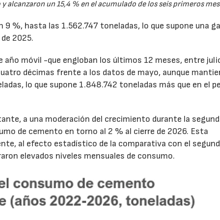
y alcanzaron un 15,4 % en el acumulado de los seis primeros mes
un 9 %, hasta las 1.562.747 toneladas, lo que supone una g
 de 2025.
de año móvil -que engloban los últimos 12 meses, entre juli
cuatro décimas frente a los datos de mayo, aunque mantie
ladas, lo que supone 1.848.742 toneladas más que en el p
tante, a una moderación del crecimiento durante la segun
sumo de cemento en torno al 2 % al cierre de 2026. Esta
nte, al efecto estadístico de la comparativa con el segun
traron elevados niveles mensuales de consumo.