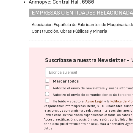
Anmopyc: Central Hall, 6986
EMPRESAS O ENTIDADES RELACIONAD
Asociación Española de Fabricantes de Maquinaria d
Construcción, Obras Públicas y Minería
Suscríbase a nuestra Newsletter -
Marcar todos
Autorizo el envío de newsletters y avisos inform
Autorizo el envío de comunicaciones de terceros 
He leído y acepto el
Aviso Legal
y la
Política de Pr
Responsable:
Interempresas Media, S.L.U.
Finalidades:
Suscri
relacionados con la misma o relativos a intereses similares 
llevar a cabo las finalidades especificadas
Cesión:
Los datos p
Acceso, rectificación, oposición, supresión, portabilidad, l
considera que el tratamiento no se ajusta a la normativa vige
Datos