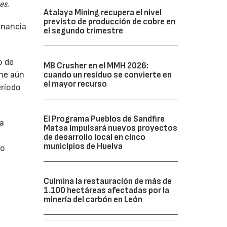
es.
Atalaya Mining recupera el nivel
previsto de producción de cobre en
anancia
el segundo trimestre
o de
MB Crusher en el MMH 2026:
ne aún
cuando un residuo se convierte en
el mayor recurso
eríodo
El Programa Pueblos de Sandfire
da
Matsa impulsará nuevos proyectos
de desarrollo local en cinco
municipios de Huelva
do
Culmina la restauración de más de
1.100 hectáreas afectadas por la
minería del carbón en León