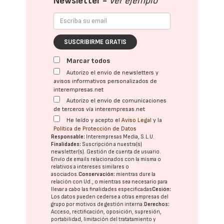
Newsletter -
Ver ejemplo
SUSCRIBIRME GRATIS
Marcar todos
Autorizo el envío de newsletters y
avisos informativos personalizados de
interempresas.net
Autorizo el envío de comunicaciones
de terceros vía interempresas.net
He leído y acepto el
Aviso Legal
y la
Política de Protección de Datos
Responsable:
Interempresas Media, S.L.U.
Finalidades:
Suscripción a nuestra(s)
newsletter(s). Gestión de cuenta de usuario.
Envío de emails relacionados con la misma o
relativos a intereses similares o
asociados.
Conservación:
mientras dure la
relación con Ud., o mientras sea necesario para
llevar a cabo las finalidades especificadas
Cesión:
Los datos pueden cederse a otras
empresas del
grupo
por motivos de gestión interna.
Derechos:
Acceso, rectificación, oposición, supresión,
portabilidad, limitación del tratatamiento y