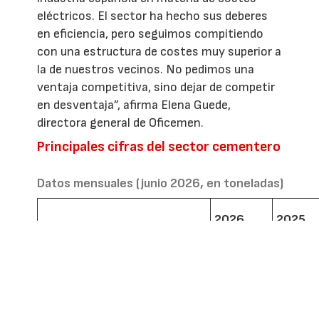
eléctricos. El sector ha hecho sus deberes
en eficiencia, pero seguimos compitiendo
con una estructura de costes muy superior a
la de nuestros vecinos. No pedimos una
ventaja competitiva, sino dejar de competir
en desventaja”, afirma Elena Guede,
directora general de Oficemen.
Principales cifras del sector cementero
Datos mensuales (junio 2026, en toneladas)
2026
2025
Producción cemento
1.752.089
1.747.4
Consumo nacional (cemento)
1.562.747
1.433.5
Exportaciones
357.194
403.51