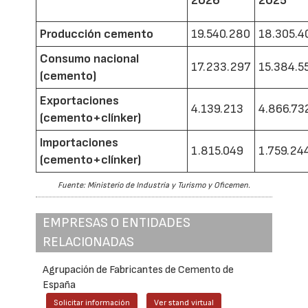
2026
2025
Producción cemento
19.540.280
18.305.4
Consumo nacional
17.233.297
15.384.5
(cemento)
Exportaciones
4.139.213
4.866.73
(cemento+clínker)
Importaciones
1.815.049
1.759.24
(cemento+clínker)
Fuente: Ministerio de Industria y Turismo y Oficemen.
EMPRESAS O ENTIDADES
RELACIONADAS
Agrupación de Fabricantes de Cemento de
España
Solicitar información
Ver stand virtual