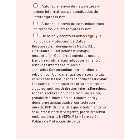
Autorizo el envío de newsletters y
avisos informativos personalizados de
interempresas.net
Autorizo el envío de comunicaciones
de terceros vía interempresas.net
He leído y acepto el
Aviso Legal
y la
Política de Protección de Datos
Responsable:
Interempresas Media, S.L.U.
Finalidades:
Suscripción a nuestra(s)
newsletter(s). Gestión de cuenta de usuario.
Envío de emails relacionados con la misma o
relativos a intereses similares o
asociados.
Conservación:
mientras dure la
relación con Ud., o mientras sea necesario para
llevar a cabo las finalidades especificadas
Cesión:
Los datos pueden cederse a otras
empresas del
grupo
por motivos de gestión interna.
Derechos:
Acceso, rectificación, oposición, supresión,
portabilidad, limitación del tratatamiento y
decisiones automatizadas:
contacte con
nuestro DPD
. Si considera que el tratamiento no
se ajusta a la normativa vigente, puede presentar
reclamación ante la
AEPD
.
Más información:
Política de Protección de Datos