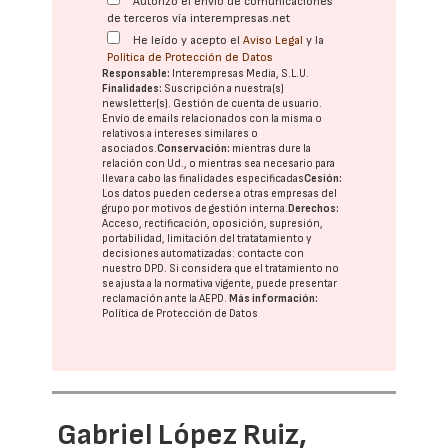
Autorizo el envío de comunicaciones
de terceros vía interempresas.net
He leído y acepto el
Aviso Legal
y la
Política de Protección de Datos
Responsable:
Interempresas Media, S.L.U.
Finalidades:
Suscripción a nuestra(s)
newsletter(s). Gestión de cuenta de usuario.
Envío de emails relacionados con la misma o
relativos a intereses similares o
asociados.
Conservación:
mientras dure la
relación con Ud., o mientras sea necesario para
llevar a cabo las finalidades especificadas
Cesión:
Los datos pueden cederse a otras
empresas del
grupo
por motivos de gestión interna.
Derechos:
Acceso, rectificación, oposición, supresión,
portabilidad, limitación del tratatamiento y
decisiones automatizadas:
contacte con
nuestro DPD
. Si considera que el tratamiento no
se ajusta a la normativa vigente, puede presentar
reclamación ante la
AEPD
.
Más información:
Política de Protección de Datos
Gabriel López Ruiz,