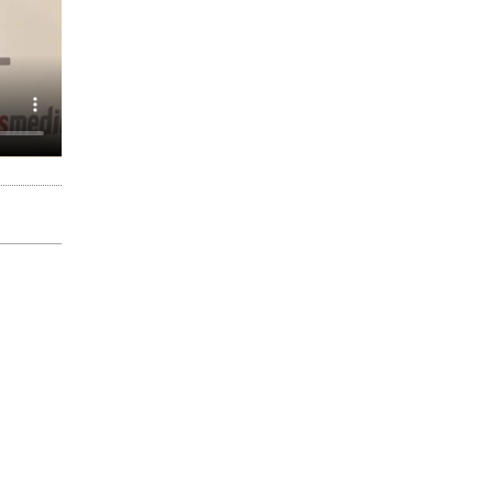
al
AÑADIR EMPRESA
n de