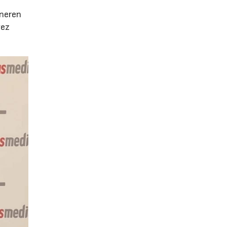
e
eneren
vez