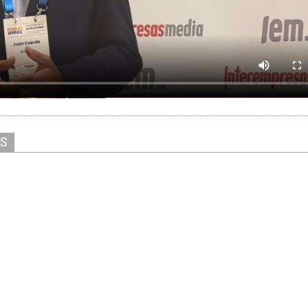
AS
Solicitar información
Ver stand virtual
ver/escribir comentarios
entificarse
Contactar
Aviso Leg
gistrarse
Canal ético
Protecció