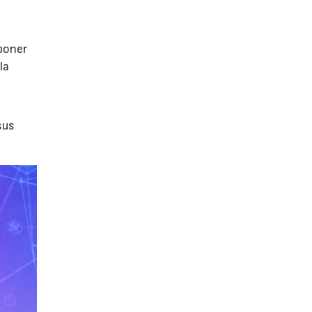
poner
la
sus