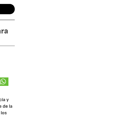
ara
cia y
 de la
 los