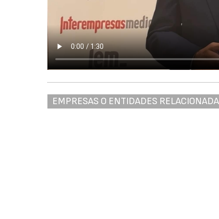
EMPRESAS O ENTIDADES RELACIONAD
Asociación Multisectorial de Empresas - AMEC
Id
Re