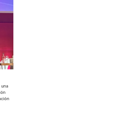
e una
ión
ación