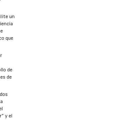
lite un
iencia
te
co que
r
llo de
des de
ados
la
el
” y el