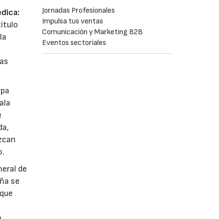
Jornadas Profesionales
dica:
Impulsa tus ventas
título
Comunicación y Marketing B2B
la
Eventos sectoriales
das
opa
ala
e
da,
ezcan
o.
neral de
aña se
 que
o