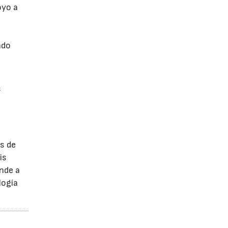
oyo a
ndo
s
s de
is
onde a
logía