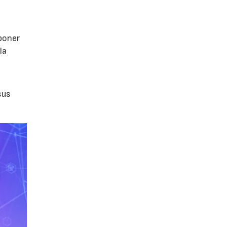
poner
la
sus