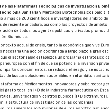
l de las Plataformas Tecnológicas de Investigación Biomé
ecnología Sanitaria y Mercados Biotecnológicos
bajo el 
nió a más de 200 científicos e investigadores del ámbito de 
vas de reciente andadura, así como los proyectos de ámbito
operación de todos los agentes públicos y privados promovi
ción Biomédica.
 contexto actual de crisis, tanto la económica que vive Eur
s necesaria una acción coordinada a largo plazo a gran esc
 que el sector salud establezca un programa estratégico d
paneuropea con el fin de que se potencie la inversión priva
compartir conocimientos, se reduzca el riesgo y se establ
dad de buscar soluciones sostenibles en el ámbito sanitari
a Plataforma de Medicamentos Innovadores y subdirector ge
el gasto total en I+D de la industria farmacéutica en Esp
tales, universidades y centros públicos (I+D extramuros),
n la estructura de investigación de las compañías
amuros superó los 434 millones de euros en 2012, habiend