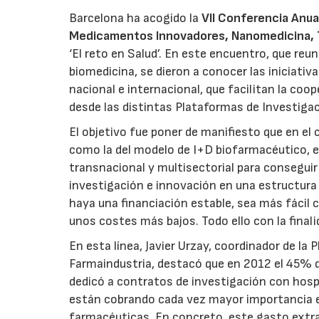
Barcelona ha acogido la
VII Conferencia Anua
Medicamentos Innovadores, Nanomedicina, T
‘El reto en Salud’. En este encuentro, que reu
biomedicina, se dieron a conocer las iniciati
nacional e internacional, que facilitan la co
desde las distintas Plataformas de Investiga
El objetivo fue poner de manifiesto que en el
como la del modelo de I+D biofarmacéutico, e
transnacional y multisectorial para conseguir
investigación e innovación en una estructura 
haya una financiación estable, sea más fácil 
unos costes más bajos. Todo ello con la finali
En esta línea, Javier Urzay, coordinador de l
Farmaindustria, destacó que en 2012 el 45% d
dedicó a contratos de investigación con hospi
están cobrando cada vez mayor importancia e
farmacéuticas. En concreto, este gasto extr