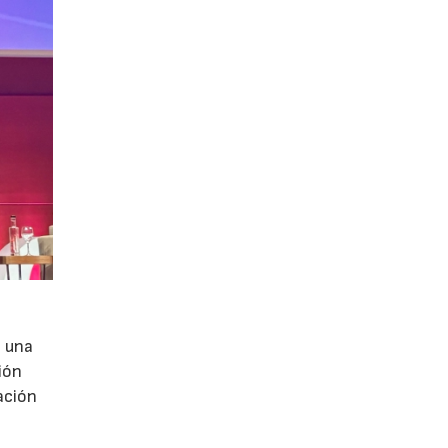
e una
ión
ación