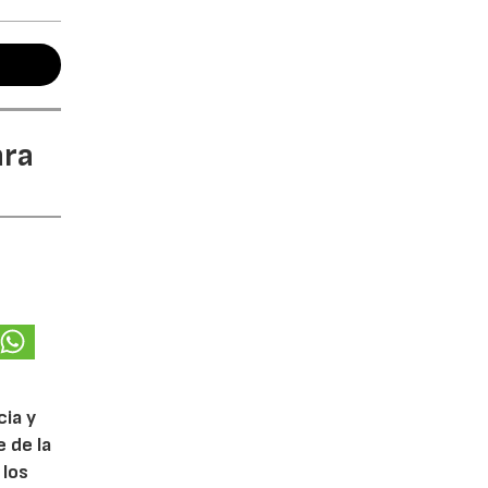
ara
cia y
 de la
 los