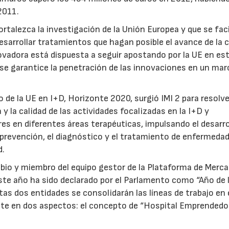
2011.
ortalezca la investigación de la Unión Europea y que se faci
esarrollar tratamientos que hagan posible el avance de la c
nnovadora está dispuesta a seguir apostando por la UE en es
se garantice la penetración de las innovaciones en un mar
.
 de la UE en I+D, Horizonte 2020, surgió IMI 2 para resolve
a y la calidad de las actividades focalizadas en la I+D y
 en diferentes áreas terapéuticas, impulsando el desarro
prevención, el diagnóstico y el tratamiento de enfermeda
d.
Asebio y miembro del equipo gestor de la Plataforma de Merc
ste año ha sido declarado por el Parlamento como “Año de 
tas dos entidades se consolidarán las líneas de trabajo en 
e en dos aspectos: el concepto de “Hospital Emprendedor