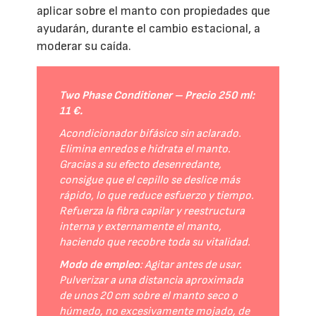
aplicar sobre el manto con propiedades que
ayudarán, durante el cambio estacional, a
moderar su caída.
Two Phase Conditioner – Precio 250 ml:
11 €.
Acondicionador bifásico sin aclarado.
Elimina enredos e hidrata el manto.
Gracias a su efecto desenredante,
consigue que el cepillo se deslice más
rápido, lo que reduce esfuerzo y tiempo.
Refuerza la fibra capilar y reestructura
interna y externamente el manto,
haciendo que recobre toda su vitalidad.
Modo de empleo
: Agitar antes de usar.
Pulverizar a una distancia aproximada
de unos 20 cm sobre el manto seco o
húmedo, no excesivamente mojado, de