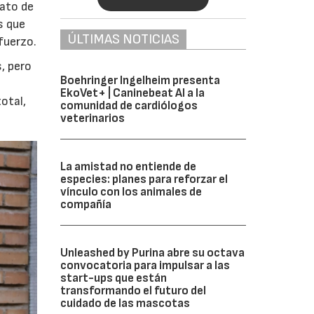
lato de
s que
ÚLTIMAS NOTICIAS
fuerzo.
, pero
Boehringer Ingelheim presenta
EkoVet+ | Caninebeat AI a la
otal,
comunidad de cardiólogos
veterinarios
La amistad no entiende de
especies: planes para reforzar el
vínculo con los animales de
compañía
Unleashed by Purina abre su octava
convocatoria para impulsar a las
start-ups que están
transformando el futuro del
cuidado de las mascotas