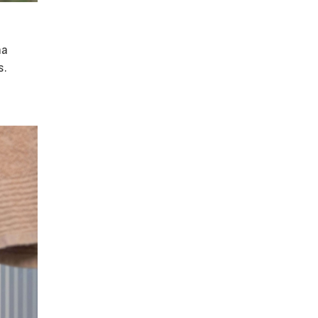
na
s.