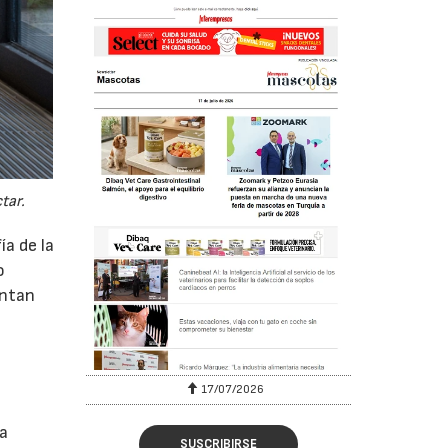
tar.
a de la
o
entan
17/07/2026
na
SUSCRIBIRSE