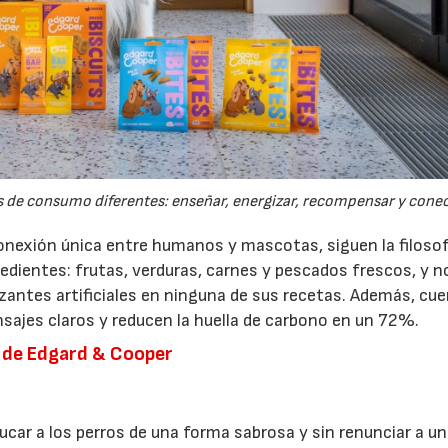
s de consumo diferentes: enseñar, energizar, recompensar y conec
onexión única entre humanos y mascotas, siguen la filosofí
edientes: frutas, verduras, carnes y pescados frescos, y n
rizantes artificiales en ninguna de sus recetas. Además, cu
ajes claros y reducen la huella de carbono en un 72%.
 de Edgard & Cooper
17/07/2026
31/07/2026
car a los perros de una forma sabrosa y sin renunciar a u