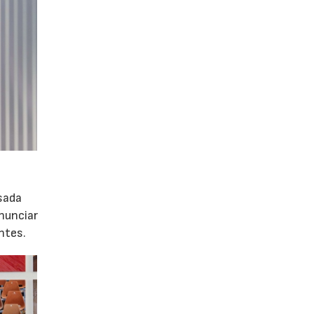
nsada
nunciar
ntes.