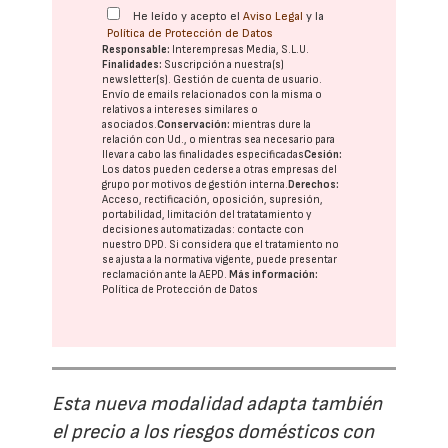
He leído y acepto el
Aviso Legal
y la
Política de Protección de Datos
Responsable:
Interempresas Media, S.L.U.
Finalidades:
Suscripción a nuestra(s)
newsletter(s). Gestión de cuenta de usuario.
Envío de emails relacionados con la misma o
relativos a intereses similares o
asociados.
Conservación:
mientras dure la
relación con Ud., o mientras sea necesario para
llevar a cabo las finalidades especificadas
Cesión:
Los datos pueden cederse a otras
empresas del
grupo
por motivos de gestión interna.
Derechos:
Acceso, rectificación, oposición, supresión,
portabilidad, limitación del tratatamiento y
decisiones automatizadas:
contacte con
nuestro DPD
. Si considera que el tratamiento no
se ajusta a la normativa vigente, puede presentar
reclamación ante la
AEPD
.
Más información:
Política de Protección de Datos
Esta nueva modalidad adapta también
el precio a los riesgos domésticos con