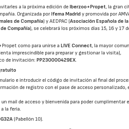
nvitarles a la próxima edición de
Iberzoo+Propet
, la gran ci
ompañía. Organizada por
Ifema Madrid
y promovida por AMV
nimales de Compañía
) y AEDPAC (
Asociación Española de la
al de Compañía
), se celebrará los próximos días 15, 16 y 17 d
o+Propet como para unirse a
LIVE Connect
, la mayor comu
nta imprescindible para preparar y gestionar la visita),
co de invitación:
PP230000429EX
.
gratuito
ulario e introducir el código de invitación al final del proce
rmación de registro con el pase de acceso personalizado, e
 un mail de acceso y bienvenida para poder cumplimentar el
a la feria.
17/07/2026
31/07/2026
0G32A
(Pabellón 10).