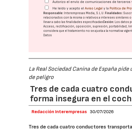
Autorizo el envío de comunicaciones de terceros 
He leído y acepto el
Aviso Legal
y la
Política de Pr
Responsable:
Interempresas Media, S.L.U.
Finalidades:
Suscri
relacionados con la misma o relativos a intereses similares 
llevar a cabo las finalidades especificadas
Cesión:
Los datos p
Acceso, rectificación, oposición, supresión, portabilidad, l
considera que el tratamiento no se ajusta a la normativa vige
Datos
La Real Sociedad Canina de España pide un
de peligro
Tres de cada cuatro cond
forma insegura en el coc
Redacción Interempresas
30/07/2026
Tres de cada cuatro conductores transportan