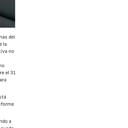
nas del
e la
tiva no
ómo
re el 31
para
stá
niforme
ando a