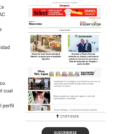
ta
AC
e
nidad
so.
l cual
 perfil
17/07/2026
SUSCRIBIRSE