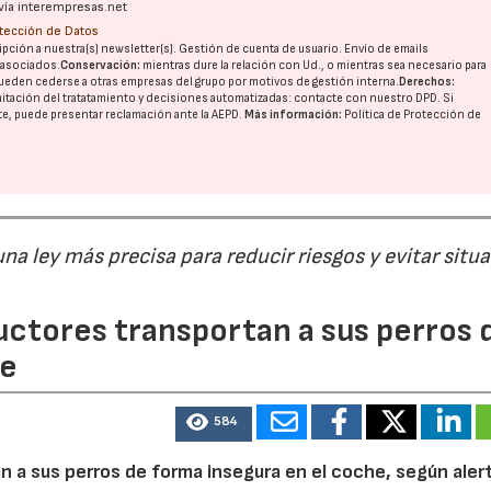
vía interempresas.net
otección de Datos
pción a nuestra(s) newsletter(s). Gestión de cuenta de usuario. Envío de emails
o asociados.
Conservación:
mientras dure la relación con Ud., o mientras sea necesario para
ueden cederse a otras
empresas del grupo
por motivos de gestión interna.
Derechos:
imitación del tratatamiento y decisiones automatizadas:
contacte con nuestro DPD
. Si
nte, puede presentar reclamación ante la
AEPD
.
Más información:
Política de Protección de
a ley más precisa para reducir riesgos y evitar situ
uctores transportan a sus perros 
he
584
 a sus perros de forma insegura en el coche, según alert