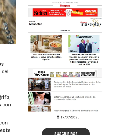
os
 del
rifo,
s con
17/07/2026
 con
 este
SUSCRIBIRSE