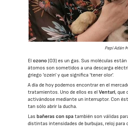
Pepi Adán M
El
ozono
(O3) es un gas. Sus moléculas está
átomos son sometidos a una descarga eléctric
griego 'ozein' y que significa 'tener olor'.
A día de hoy podemos encontrar en el mercado
tratamientos. Uno de ellos es el
Venturi
, que
activándose mediante un interruptor. Con és
tan sólo abrir la ducha.
Las
bañeras con spa
también son válidas para
distintas intensidades de burbujas, reloj para 