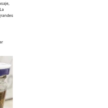
saje,
 La
grandes
ar