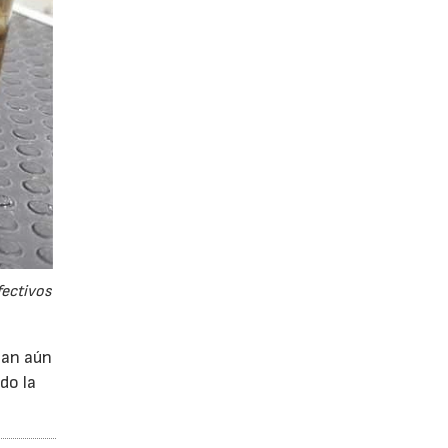
fectivos
ean aún
do la