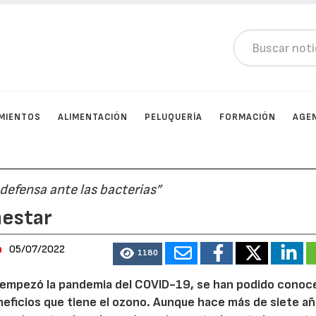
MIENTOS
ALIMENTACIÓN
PELUQUERÍA
FORMACIÓN
AGE
 defensa ante las bacterias”
nestar
a
05/07/2022
1180
e empezó la pandemia del COVID-19, se han podido conoc
neficios que tiene el ozono. Aunque hace más de siete a