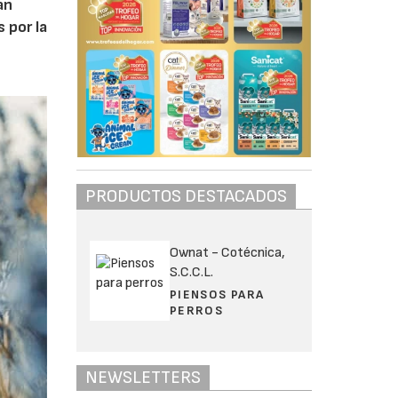
an
 por la
PRODUCTOS DESTACADOS
Ownat - Cotécnica,
S.C.C.L.
PIENSOS PARA
PERROS
NEWSLETTERS