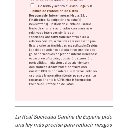
He leído y acepto el
Aviso Legal
y la
Política de Protección de Datos
Responsable:
Interempresas Media, S.L.U.
Finalidades:
Suscripción a nuestra(s)
newsletter(s). Gestión de cuenta de usuario.
Envío de emails relacionados con la misma o
relativos a intereses similares o
asociados.
Conservación:
mientras dure la
relación con Ud., o mientras sea necesario para
llevar a cabo las finalidades especificadas
Cesión:
Los datos pueden cederse a otras
empresas del
grupo
por motivos de gestión interna.
Derechos:
Acceso, rectificación, oposición, supresión,
portabilidad, limitación del tratatamiento y
decisiones automatizadas:
contacte con
nuestro DPD
. Si considera que el tratamiento no
se ajusta a la normativa vigente, puede presentar
reclamación ante la
AEPD
.
Más información:
Política de Protección de Datos
La Real Sociedad Canina de España pide
una ley más precisa para reducir riesgos