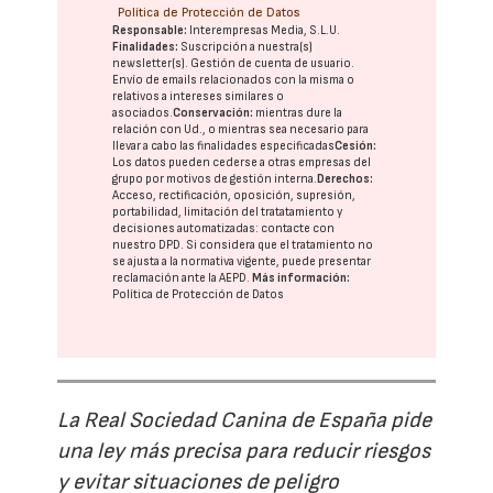
Política de Protección de Datos
Responsable:
Interempresas Media, S.L.U.
Finalidades:
Suscripción a nuestra(s)
newsletter(s). Gestión de cuenta de usuario.
Envío de emails relacionados con la misma o
relativos a intereses similares o
asociados.
Conservación:
mientras dure la
relación con Ud., o mientras sea necesario para
llevar a cabo las finalidades especificadas
Cesión:
Los datos pueden cederse a otras
empresas del
grupo
por motivos de gestión interna.
Derechos:
Acceso, rectificación, oposición, supresión,
portabilidad, limitación del tratatamiento y
decisiones automatizadas:
contacte con
nuestro DPD
. Si considera que el tratamiento no
se ajusta a la normativa vigente, puede presentar
reclamación ante la
AEPD
.
Más información:
Política de Protección de Datos
La Real Sociedad Canina de España pide
una ley más precisa para reducir riesgos
y evitar situaciones de peligro