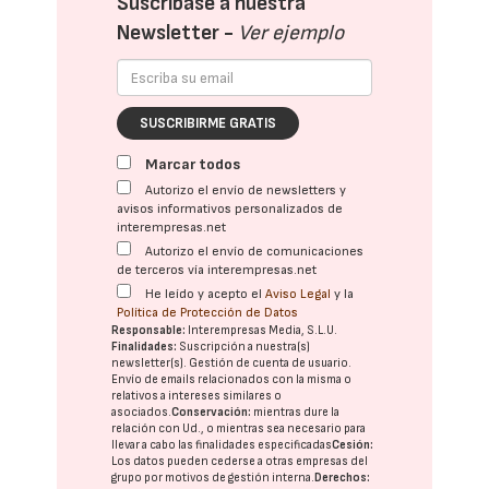
Suscríbase a nuestra
Newsletter -
Ver ejemplo
SUSCRIBIRME GRATIS
Marcar todos
Autorizo el envío de newsletters y
avisos informativos personalizados de
interempresas.net
Autorizo el envío de comunicaciones
de terceros vía interempresas.net
He leído y acepto el
Aviso Legal
y la
Política de Protección de Datos
Responsable:
Interempresas Media, S.L.U.
Finalidades:
Suscripción a nuestra(s)
newsletter(s). Gestión de cuenta de usuario.
Envío de emails relacionados con la misma o
relativos a intereses similares o
asociados.
Conservación:
mientras dure la
relación con Ud., o mientras sea necesario para
llevar a cabo las finalidades especificadas
Cesión:
Los datos pueden cederse a otras
empresas del
grupo
por motivos de gestión interna.
Derechos: