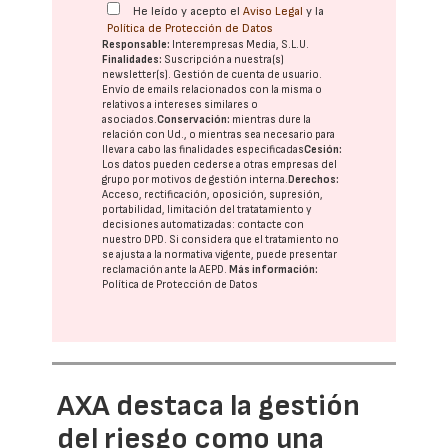
He leído y acepto el
Aviso Legal
y la
Política de Protección de Datos
Responsable:
Interempresas Media, S.L.U.
Finalidades:
Suscripción a nuestra(s)
newsletter(s). Gestión de cuenta de usuario.
Envío de emails relacionados con la misma o
relativos a intereses similares o
asociados.
Conservación:
mientras dure la
relación con Ud., o mientras sea necesario para
llevar a cabo las finalidades especificadas
Cesión:
Los datos pueden cederse a otras
empresas del
grupo
por motivos de gestión interna.
Derechos:
Acceso, rectificación, oposición, supresión,
portabilidad, limitación del tratatamiento y
decisiones automatizadas:
contacte con
nuestro DPD
. Si considera que el tratamiento no
se ajusta a la normativa vigente, puede presentar
reclamación ante la
AEPD
.
Más información:
Política de Protección de Datos
AXA destaca la gestión
del riesgo como una