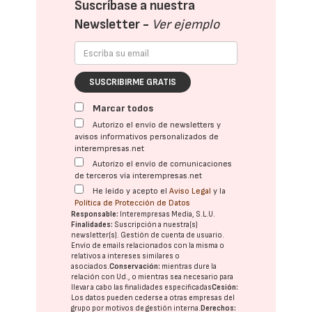
Suscríbase a nuestra
Newsletter -
Ver ejemplo
SUSCRIBIRME GRATIS
Marcar todos
Autorizo el envío de newsletters y
avisos informativos personalizados de
interempresas.net
Autorizo el envío de comunicaciones
de terceros vía interempresas.net
He leído y acepto el
Aviso Legal
y la
Política de Protección de Datos
Responsable:
Interempresas Media, S.L.U.
Finalidades:
Suscripción a nuestra(s)
newsletter(s). Gestión de cuenta de usuario.
Envío de emails relacionados con la misma o
relativos a intereses similares o
asociados.
Conservación:
mientras dure la
relación con Ud., o mientras sea necesario para
llevar a cabo las finalidades especificadas
Cesión:
Los datos pueden cederse a otras
empresas del
grupo
por motivos de gestión interna.
Derechos: